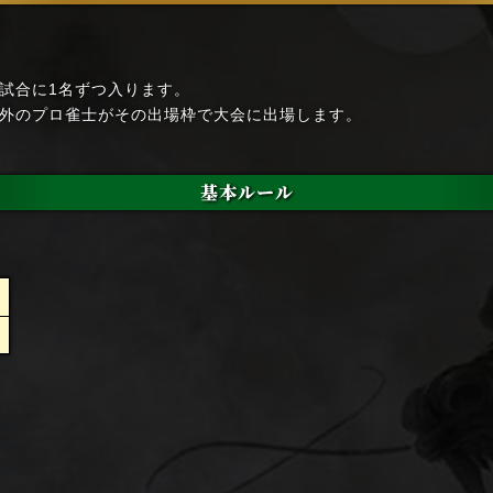
試合に1名ずつ入ります。
外のプロ雀士がその出場枠で大会に出場します。
基本ルール