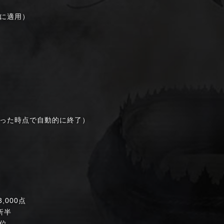
に適用）
った時点で自動的に終了）
000点
折半
位