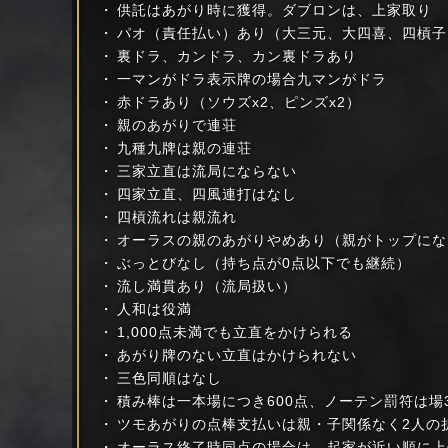
供託はあがり時に獲得。ダブロンは、上家取り
パオ（責任払い）あり（大三元、大四喜、四槓子
裏ドラ、カンドラ、カン裏ドラあり
一マンがドラ表示牌の場合九マンがドラ
赤ドラあり（ソウズx2、ピンズx2）
親のあがりで連荘
九種九牌は親の連荘
三家立直は流局にならない
四家立直、四風連打はなし
四槓流れは親流れ
オーラスの親のあがりやめあり（親がトップにな
ぶっとびなし（持ち点が0点以下でも継続）
流し満貫あり（流局扱い）
人和は役満
1,000点未満でも立直をかけられる
あがり牌のない立直はかけられない
三色同順はなし
積み棒は一本場につき600点、ノーテン罰符は場3,
ツモあがりの点棒支払いは親・子関係なく2人の
オーラス終了時同点の場合は、起家が近い順に上