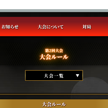
お知らせ
大会について
対局
会について
ワンチャンス選考について
一般選手選考について
対局一覧・結果
大会日程
大会ルール
エントリー者向けページ
優勝選手 観戦記
エントリー者向けページ
eMAH-JONG
第2回大会
大会ルール
大会一覧
大会ルール