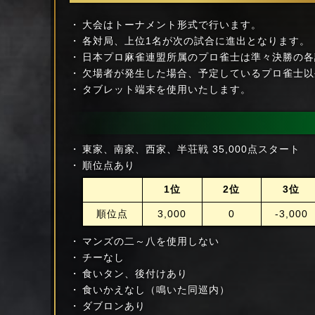
大会はトーナメント形式で行います。
各対局、上位1名が次の試合に進出となります。
日本プロ麻雀連盟所属のプロ雀士は準々決勝の各
欠場者が発生した場合、予定しているプロ雀士以
タブレット端末を使用いたします。
東家、南家、西家、半荘戦 35,000点スタート
順位点あり
1位
2位
3位
順位点
3,000
0
-3,000
マンズの二～八を使用しない
チーなし
食いタン、後付けあり
食いかえなし（鳴いた同巡内）
ダブロンあり