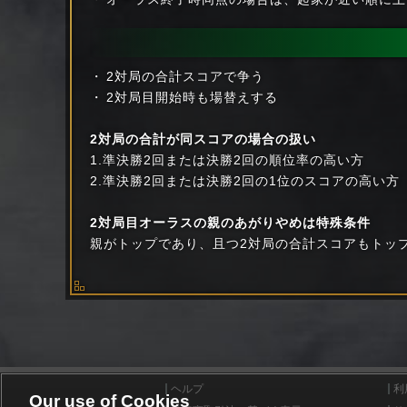
2対局の合計スコアで争う
2対局目開始時も場替えする
2対局の合計が同スコアの場合の扱い
1.準決勝2回または決勝2回の順位率の高い方
2.準決勝2回または決勝2回の1位のスコアの高い方
2対局目オーラスの親のあがりやめは特殊条件
親がトップであり、且つ2対局の合計スコアもトッ
ヘルプ
利
Our use of Cookies