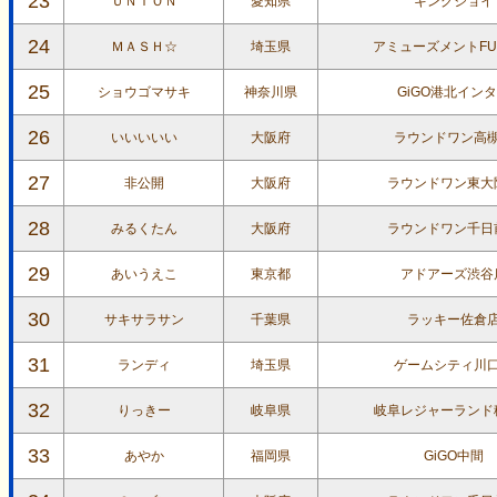
23
ＵＮＩＯＮ
愛知県
キングジョイ
24
ＭＡＳＨ☆
埼玉県
アミューズメントFU
25
ショウゴマサキ
神奈川県
GiGO港北イン
26
いいいいい
大阪府
ラウンドワン高
27
非公開
大阪府
ラウンドワン東大
28
みるくたん
大阪府
ラウンドワン千日
29
あいうえこ
東京都
アドアーズ渋谷
30
サキサラサン
千葉県
ラッキー佐倉
31
ランディ
埼玉県
ゲームシティ川
32
りっきー
岐阜県
岐阜レジャーランド
33
あやか
福岡県
GiGO中間