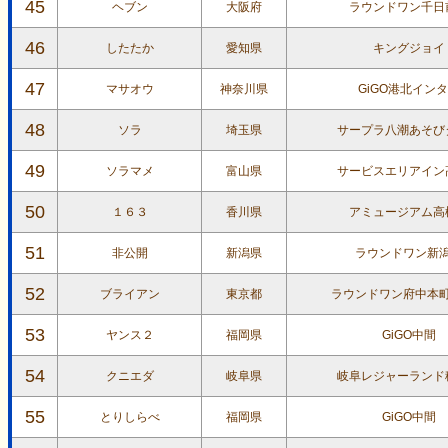
45
ヘブン
大阪府
ラウンドワン千日
46
したたか
愛知県
キングジョイ
47
マサオウ
神奈川県
GiGO港北イン
48
ソラ
埼玉県
サープラ八潮あそび
49
ソラマメ
富山県
サービスエリアイン
50
１６３
香川県
アミュージアム高
51
非公開
新潟県
ラウンドワン新
52
ブライアン
東京都
ラウンドワン府中本
53
ヤンス２
福岡県
GiGO中間
54
クニエダ
岐阜県
岐阜レジャーランド
55
とりしらべ
福岡県
GiGO中間