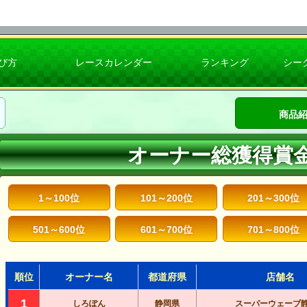
び方
レースカレンダー
ランキング
シー
商品
オーナー総獲得賞
1～100位
101～200位
201～300位
501～600位
601～700位
701～800位
順位
オーナー名
都道府県
店舗名
1
しろぽん
静岡県
スーパーウェーブ