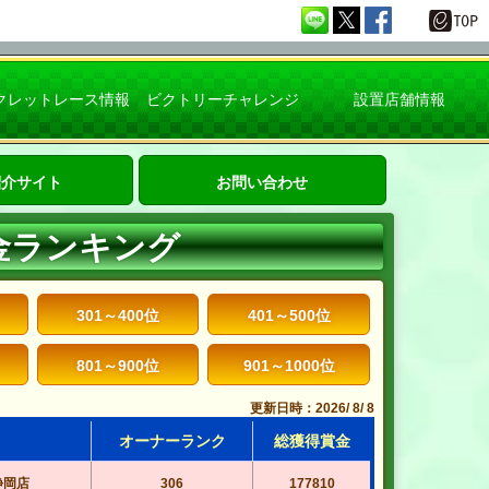
クレットレース情報
ビクトリーチャレンジ
設置店舗情報
紹介サイト
お問い合わせ
金ランキング
301～400位
401～500位
801～900位
901～1000位
更新日時：2026/ 8/ 8
オーナーランク
総獲得賞金
静岡店
306
177810