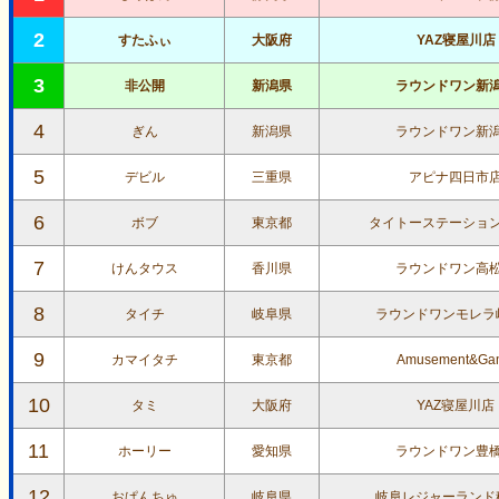
2
すたふぃ
大阪府
YAZ寝屋川店
3
非公開
新潟県
ラウンドワン新
4
ぎん
新潟県
ラウンドワン新
5
デビル
三重県
アピナ四日市
6
ボブ
東京都
タイトーステーショ
7
けんタウス
香川県
ラウンドワン高
8
タイチ
岐阜県
ラウンドワンモレラ
9
カマイタチ
東京都
Amusement&Ga
10
タミ
大阪府
YAZ寝屋川店
11
ホーリー
愛知県
ラウンドワン豊
12
おぱんちゅ
岐阜県
岐阜レジャーランド