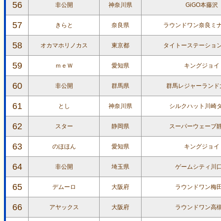
56
非公開
神奈川県
GiGO本藤沢
57
きらと
奈良県
ラウンドワン奈良ミ
58
オカマホリノカス
東京都
タイトーステーショ
59
ｍｅＷ
愛知県
キングジョイ
60
非公開
群馬県
群馬レジャーランド
61
とし
神奈川県
シルクハット川崎
62
スター
静岡県
スーパーウェーブ
63
のほほん
愛知県
キングジョイ
64
非公開
埼玉県
ゲームシティ川
65
デムーロ
大阪府
ラウンドワン梅
66
アヤックス
大阪府
ラウンドワン高