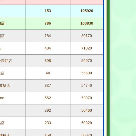
153
105920
潟店
786
103830
潟店
184
80170
店
484
71020
ン渋谷店
398
59970
松店
40
55600
岐阜店
337
54740
me
562
53070
292
50460
橋店
233
50320
穂積店
158
50070