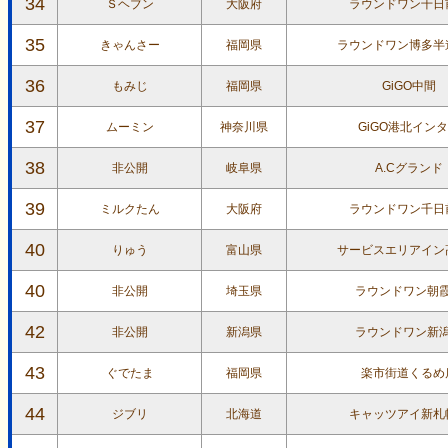
34
Ｓヘブン
大阪府
ラウンドワン千日
35
きゃんさー
福岡県
ラウンドワン博多半
36
もみじ
福岡県
GiGO中間
37
ムーミン
神奈川県
GiGO港北イン
38
非公開
岐阜県
A.Cグランド
39
ミルクたん
大阪府
ラウンドワン千日
40
りゅう
富山県
サービスエリアイン
40
非公開
埼玉県
ラウンドワン朝
42
非公開
新潟県
ラウンドワン新
43
ぐでたま
福岡県
楽市街道くるめ
44
ジブリ
北海道
キャッツアイ新札