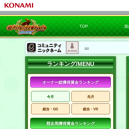
TOP
遊
---
ランキング/MENU
オーナー総獲得賞金ランキング
今月
先月
総合・GD
総合・VR
競走馬獲得賞金ランキング