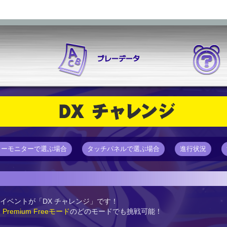
プレーデータ
方
プレーデータ
e-amusement pass
NEW MUSIC
プレーヤーボード
曲の選び方
DX チャレンジ
プレーヤーカスタ
SETTING
ターモニターで選ぶ場合
タッチパネルで選ぶ場合
進行状況
イベントが「DX チャレンジ」です！
Premium Freeモード
のどのモードでも挑戦可能！