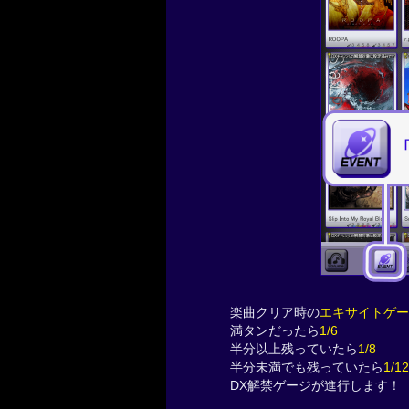
楽曲クリア時の
エキサイトゲー
満タンだったら
1/6
半分以上残っていたら
1/8
半分未満でも残っていたら
1/12
DX解禁ゲージが進行します！