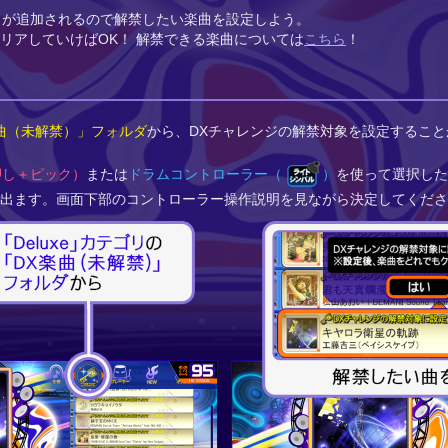
リ
が追加されるので解禁したい楽曲を設定しよう。
リアしていけばOK！ 解禁できる楽曲については
こちら
！
楽曲（未解禁）」フォルダ
から、DXチャレンジの解禁対象を設定すること
押し＋ピック）
または
ドラムコントローラー（
）
を使って選択した
出ます。画面下部のコントローラー操作説明を見ながら決定してくださ