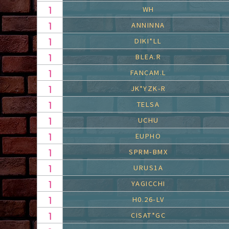
WH
ANNINNA
DIKI*LL
BLEA.R
FANCAM.L
JK*YZK-R
TELSA
UCHU
EUPHO
SPRM-BMX
URUS1A
YAGICCHI
H0.26-LV
CISAT*GC