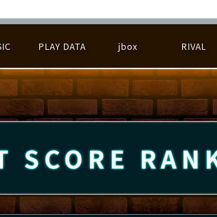
IC
PLAY DATA
jbox
RIVAL
RIGINAL HIT CHART
大会参加
逆ライバル一覧
遊べる楽曲
基本の遊び方
大会開催
ライバル比較
ゆびベル
BEST SCORE
大会参加情報
アーティスト紹介
遊び方ガイド
プレーヤー検索
RANKING
大会とは？
T
プレーグラフ
ね
T SCORE
RAN