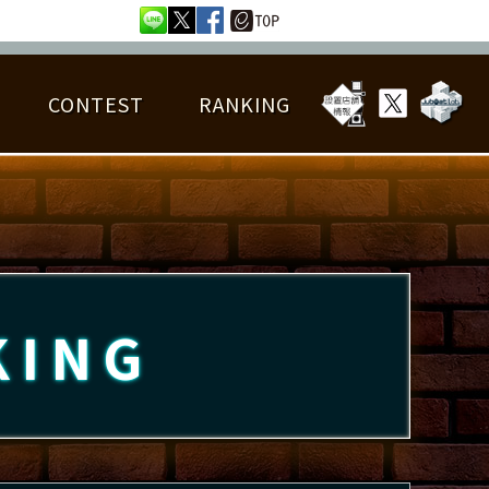
CONTEST
RANKING
OTAL BEST SCORE
楽曲データ
フレンドリスト
RANKING
詳細楽曲データ
んごろチャレンジ
EDIT譜面
KING