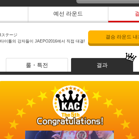
예선 라운드
～ Bステージ
결승 라운드 내
타이틀의 강자들이 JAEPO2016에서 직접 대결!
룰・특전
결과