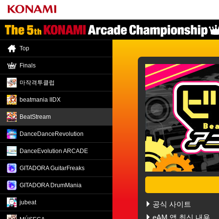
Top
Finals
마작격투클럽
beatmania IIDX
BeatStream
DanceDance
Revolution
DanceEvolution ARCADE
GITADORA GuitarFreaks
GITADORA DrumMania
BeatStream ア
jubeat
공식 사이트
eAM 앱 최신 내용