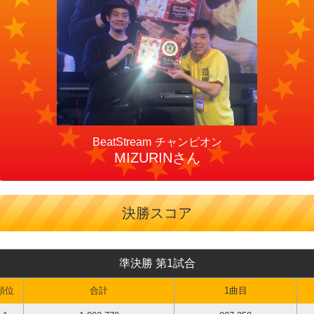
チャンピオン
MIZURINさん
決勝スコア
準決勝 第1試合
順位
合計
1曲目