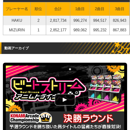
プレーヤー名
順位
合計
1曲目
2曲目
3曲目
HAKU
2
2,817,734
996,274
994,517
826,943
MIZURIN
1
2,852,177
989,062
995,232
867,883
動画アーカイブ