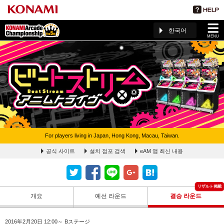
한국어
MENU
For players living in Japan, Hong Kong, Macau, Taiwan.
BeatStream アニムトライヴ 決勝ラウンドリザルトページ
공식 사이트
설치 점포 검색
eAM 앱 최신 내용
(The 5th KAC)
개요
예선 라운드
결승 라운드
2016年2月20日 12:00～ Bステージ