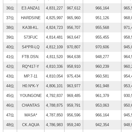
36位
E3.ANZA1
4,831,227
967,612
966,164
965,
37位
HARDSINE
4,825,997
965,960
951,126
968,
38位
KA38-KL.
4,824,723
956,707
955,568
971,
39位
573FUC
4,814,481
963,647
955,455
958,
40位
S4*PR-LQ
4,812,109
970,807
970,606
945,
41位
FTB.DSN.
4,811,520
964,638
948,277
964,
42位
RQ*417-Y
4,810,336
958,910
960,239
960,
43位
MP.7-11
4,810,054
975,434
960,581
954,
44位
H0.N*K-Y
4,806,101
963,977
961,948
953,
45位
YOUNGONE
4,792,837
969,485
961,379
930,
46位
CHANTAS
4,788,875
959,791
953,063
950,
47位
MASA*
4,787,850
956,596
966,164
945,
48位
CK.AQUA
4,786,983
959,240
942,354
948,