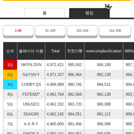
룰
랭킹
1-50
51-100
101-150
151-200
순위
플레이어 이름
Total
天空の華
overcomplexification
Niflh
1位
NKPN.DSN
4,972,421
995,042
994,189
997,
2位
S&YSN-Y
4,971,327
996,364
992,138
994,
3位
CORBY.QS
4,969,989
990,746
994,531
994,
4位
FEFEMZ*
4,962,764
992,068
992,138
993,
5位
UNUSED
4,962,332
993,720
990,088
990,
6位
3SAGIRI
4,962,165
994,051
991,113
989,
7位
A.K.R-Y
4,960,800
991,406
990,088
988,
8位
SHION-Y
4,960,741
994,051
993,505
990,