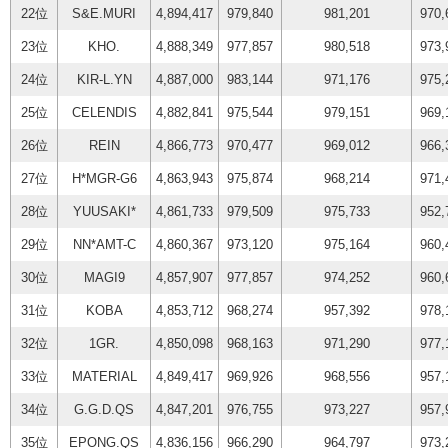
22位
S&E.MURI
4,894,417
979,840
981,201
970,
23位
KHO.
4,888,349
977,857
980,518
973,
24位
KIR-L.YN
4,887,000
983,144
971,176
975,
25位
CELENDIS
4,882,841
975,544
979,151
969,
26位
REIN
4,866,773
970,477
969,012
966,
27位
H*MGR-G6
4,863,943
975,874
968,214
971,
28位
YUUSAKI*
4,861,733
979,509
975,733
952,
29位
NN*AMT-C
4,860,367
973,120
975,164
960,
30位
MAGI9
4,857,907
977,857
974,252
960,
31位
KOBA
4,853,712
968,274
957,392
978,
32位
1GR.
4,850,098
968,163
971,290
977,
33位
MATERIAL
4,849,417
969,926
968,556
957,
34位
G.G.D.QS
4,847,201
976,755
973,227
957,
35位
EPONG.QS
4,836,156
966,290
964,797
973,