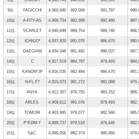
9位
YAGICCHI
4,960,680
992,068
991,797
990,
10位
A-RTY-AS
4,959,734
992,398
992,480
987,
11位
SCARLET
4,940,699
989,754
989,746
986,
12位
ICHIGO*
4,937,820
991,076
986,670
980,
13位
DAEGIAM
4,934,348
981,492
988,037
987,
14位
C
4,917,519
984,797
979,493
984,
15位
KANON*JP
4,916,035
982,484
986,670
981,
16位
N-FL.F7
4,915,073
981,272
981,088
979,
17位
ANYA.
4,912,307
976,755
983,252
988,
18位
ARLES.
4,909,612
991,076
979,493
982,
19位
TOMORI
4,903,985
978,077
982,568
985,
20位
P*EDM-Y
4,899,737
978,518
976,645
982,
21位
S&C.
4,899,056
982,374
980,860
979,