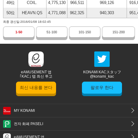
49位
COIL.
4,775,130
966,511
969,126
916,
50位
HEAVN.QS
4,771,088
962,325
940,303
951,
최종 갱신일:2016/01/08 18:02:45
1-50
51-100
101-150
151-200
eAMUSEMENT 앱
KONAMI KACスタッフ
｢KAC｣ 탭 최신 투고
@konami_kac
최신 내용를 본다
팔로우 한다
MY KONAMI
전자 화폐 PASELI
eAMUSEMENT 앱