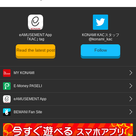
eAMUSEMENT App
KONAMI KACスタッフ
｢KAC｣ tag
@konami_kac
Read the latest post
Follow
MY KONAMI
E-Money PASELI
eAMUSEMENT App
BEMANI Fan Site