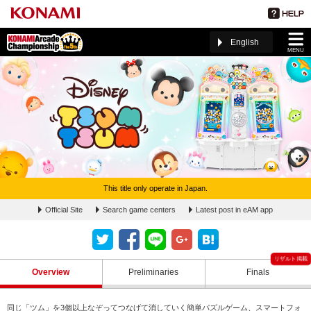
English
MENU
This title only operate in Japan.
ディズニー ツムツム ページ(The 5th KAC)
Official Site
Search game centers
Latest post in eAM app
Overview
Preliminaries
Finals
同じ「ツム」を3個以上なぞってつなげて消していく簡単パズルゲーム、スマートフォ