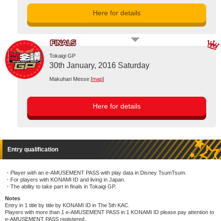
Here for details
Tokaigi GP
30th January, 2016 Saturday
Makuhari Messe [
map
]
Here for details
Entry qualification
Player with an e-AMUSEMENT PASS with play data in Disney TsumTsum.
For players with KONAMI ID and living in Japan.
The ability to take part in finals in Tokaigi GP.
Notes
Entry in 1 title by title by KONAMI ID in The 5th KAC.
Players with more than 1 e-AMUSEMENT PASS in 1 KONAMI ID please pay attention to
e-AMUSEMENT PASS registered.