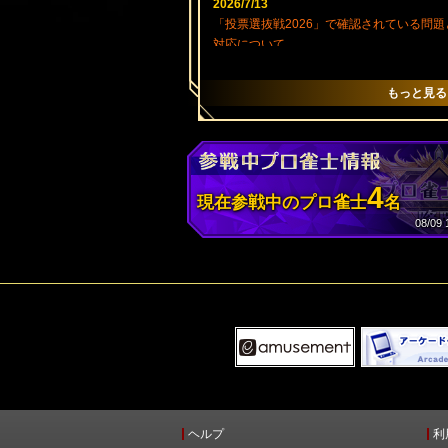
2026/7/13
「投票選抜戦2026」で確認されている問題
対応について
2026/7/9
もっと見る
プロ雀士肖像更新に伴うサイトメンテナン
のお知らせ
2026/7/9
新しい推しプロ招来『麻雀格闘倶楽部 2026
er.』登場！
4
現在参戦中のプロ雀士
名
2026/7/9
08/09
「投票選抜戦2026」開催！今、最も闘いた
プロ雀士は誰だ!?
2026/6/29
「リーググランプリ 2026年 第2期」結果発
表!!
2026/6/25
推しプロ招来「麻雀格闘倶楽部 2025 ver.
び「女流プロデート服 ver.」発売終了のお
らせ
ヘルプ
利