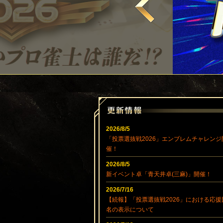
2026/8/5
「投票選抜戦2026」エンブレムチャレンジ
催！
2026/8/5
新イベント卓「青天井卓(三麻)」開催！
2026/7/16
【続報】「投票選抜戦2026」における応援
・08月09日 16時58分 保存
・08月09日 16時55分 保存
名の表示について
ノーリミット2ダ
@69
撮影者：
撮影者：