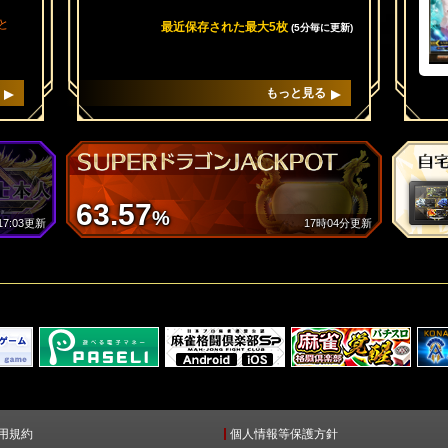
と
最近保存された最大5枚
(5分毎に更新)
もっと見る
ス
 V
3
た
63.57
%
 17:03更新
17時04分更新
い
」及
知
用規約
個人情報等保護方針