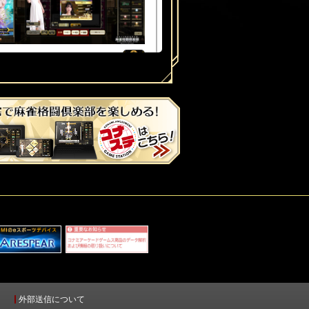
0
0
ピアス
2分前
卒業しても杉浦まゆ★おまゆ★応援♪
面張だが直感⑥⑨待ち、下家から⑨出
！裏1、7翻親跳
0
0
ピアス
9分前
卒業しても杉浦まゆ★おまゆ★応援♪
外部送信について