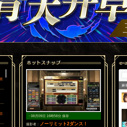
開
麻
団
・08月09日 16時58分 保存
・08月09日 16
ンス！
ノーリミット2ダンス！
@69
撮影者：
撮影者：