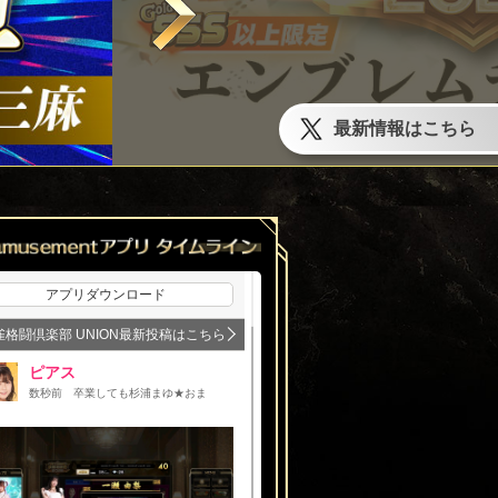
最新情報はこちら
アプリダウンロード
雀格闘倶楽部 UNION最新投稿はこちら
ピアス
数秒前
卒業しても杉浦まゆ★おまゆ★応援♪
・08月09日 16時55分 保存
時56分 保存
東都珈琲
撮影者：