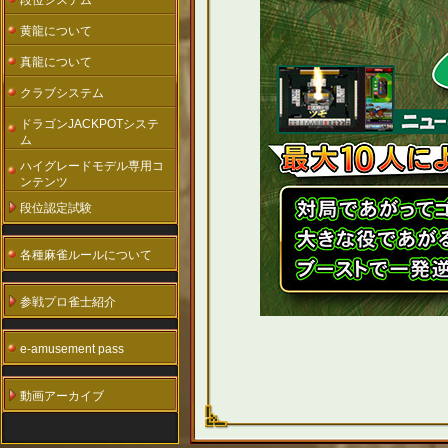
段位システム
黄龍について
真龍について
クラブシステム
ドラゴンJACKPOTシステ
ム
ハイグレードモデル専用コ
ンテンツ
段位認定試験
各種麻雀ルールについて
参戦プロ雀士紹介
e-amusement pass
動画アーカイブ