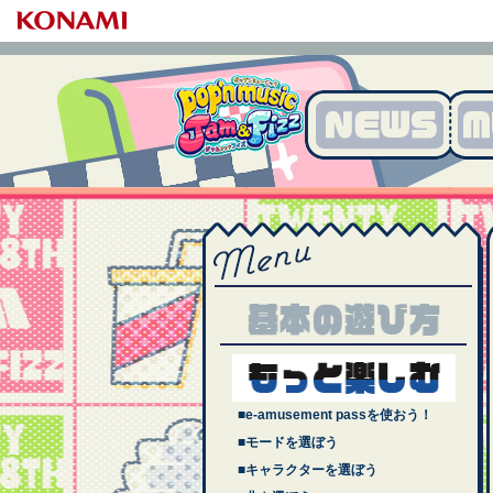
pop'n music Jam&Fiz
z
MENU
基本のあそびかた
■e-amusement passを使おう！
■モードを選ぼう
■キャラクターを選ぼう