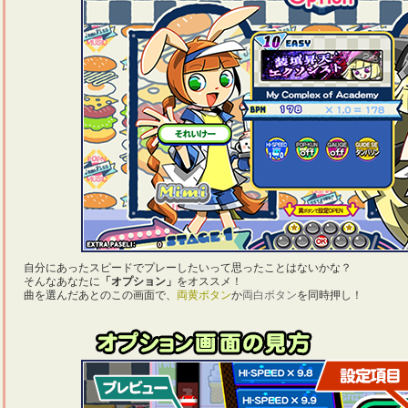
自分にあったスピードでプレーしたいって思ったことはないかな？
そんなあなたに
「オプション」
をオススメ！
曲を選んだあとのこの画面で、
両黄ボタン
か
両白ボタン
を同時押し！