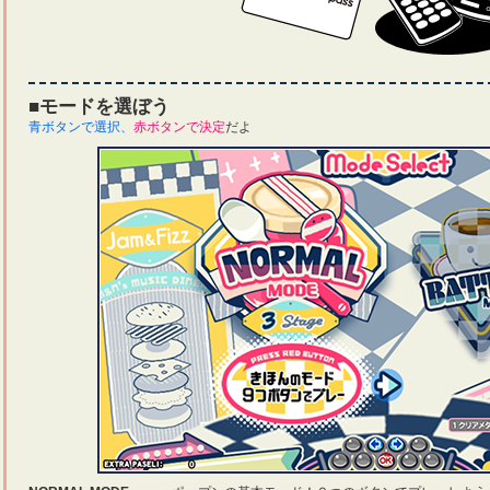
■モードを選ぼう
青ボタンで選択、
赤ボタンで決定
だよ