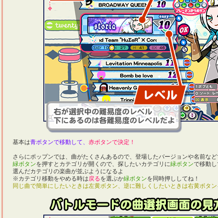
基本は
青ボタンで移動して、
赤ボタンで決定！
さらにポップンでは、曲がたくさんあるので、登場したバージョンや名前など
緑ボタン
を押すとカテゴリが開くので、探したいカテゴリに
緑ボタン
で移動し
選んだカテゴリの楽曲が並ぶようになるよ
※カテゴリ移動をやめる時は
戻る
を選ぶか
緑ボタン
を同時押ししてね！
同じ曲で簡単にしたいときは左黄ボタン、逆に難しくしたいときは右黄ボタン