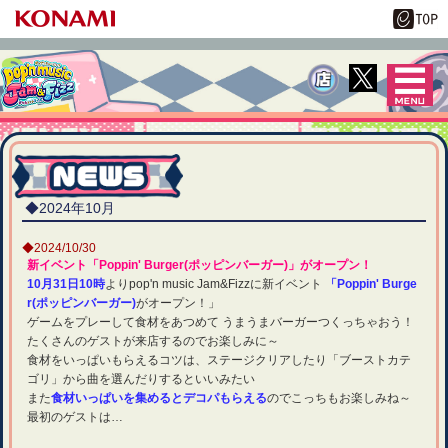
MENU
pop'n music Jam
&Fizz
◆2024年10月
◆2024/10/30
新イベント「Poppin' Burger(ポッピンバーガー)」がオープン！
10月31日10時
よりpop'n music Jam&Fizzに新イベント
「Poppin' Burge
r(ポッピンバーガー)
がオープン！」
ゲームをプレーして食材をあつめて うまうまバーガーつくっちゃおう！
たくさんのゲストが来店するのでお楽しみに～
食材をいっぱいもらえるコツは、ステージクリアしたり「ブーストカテ
ゴリ」から曲を選んだりするといいみたい
また
食材いっぱいを集めるとデコパもらえる
のでこっちもお楽しみね～
最初のゲストは…