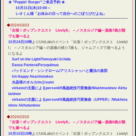
★ ”Poppin' Burger”ご来店予約 ★
10月31日(木)10:00～
レオくん様「お休みの日って自分へのごぼうびだよね」
◆2024/10/23
「出張！ポップンクエスト LivelyII」 ～ノスタルジア編～楽曲7曲が誰
でも遊べるよ
10月24日10時
よりUniLabのイベント「出張！ポップンクエスト LivelyI
I」 ～ノスタルジア編～の楽曲の残り7曲も、ジャムフィズで遊べるよう
になるよ
Surf on the Light/Tomoyuki Uchida
Danza Pantera/Feryquitous
バッドエンド・シンドローム/アリスシャッハと魔法の楽団
Un Happy Heart/onoken
水晶塔のオルカ/m@sumi
virkatoの主題によるperson09風超絶技巧変奏曲/Wakhmaninov Akhu
taninov
virkatoの主題によるperson09風超絶技巧変奏曲（UPPER）/Wakhma
ninov Akhutaninov
◆2024/10/10
「出張！ポップンクエスト LivelyII」 ～ノスタルジア編～楽曲6曲が誰
でも遊べるよ
10月10日10時
よりUniLabのイベント「出張！ポップンクエスト LivelyI