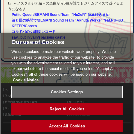
I」 ～ノスタルジア編～の楽曲から6曲が誰でもジャムフィズで遊べるよ
うになるよ
Petite Queen/BEMANI Sound Team "HuΣeR" feat.ゆきまめ
波と凪の挟間で/BEMANI Sound Team "Akhuta Works" feat.NU-KO
KETER/Cororo
コルドバの女/劇団レコード
say...but in vain/spacious castle
Our use of Cookies
Northern Cross/BlackY
We use cookies to make our website work properly. We also
use cookies to analyze the traffic of our website, to provide
you with the advertisement tailored to your interest, and to li
nk our website to the social media. If you select “Accept All
Cookies”, all of these cookies will be used on our website.
Cookie Notice
ヘルプ
利用規約
Cookies Settings
個人情報等保護方針
外部送信について
特定商取引法に基づく表示
サイトポリシー
マナー＆ルール
Reject All Cookies
お問い合わせ
設置店舗検索
Cookies Settings
Accept All Cookies
©2026 Konami Arcade Games