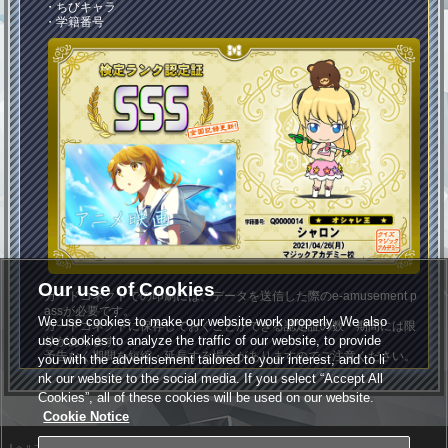
・ちびキャラ
・学籍番号
Our use of Cookies
カードコネクトでの印刷には、データを送信した際のe-amusement p
assが必要です。
We use cookies to make our website work properly. We also
カードコネクトに保存しておくことができる認定証の数・期間には限
use cookies to analyze the traffic of our website, to provide
りがあります。
予告なく期間を短縮・延長する場合がありますのでご注意ください。
you with the advertisement tailored to your interest, and to li
nk our website to the social media. If you select “Accept All
Cookies”, all of these cookies will be used on our website.
Cookie Notice