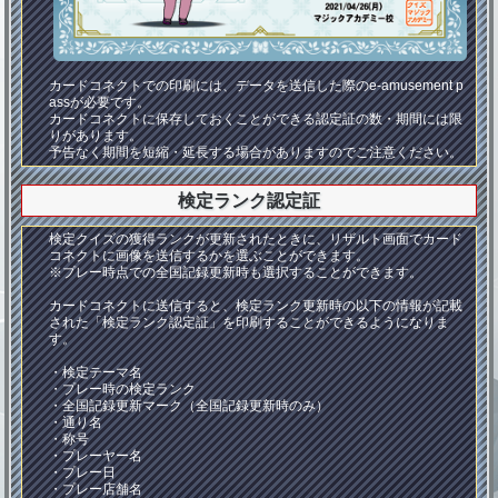
カードコネクトでの印刷には、データを送信した際のe-amusement p
assが必要です。
カードコネクトに保存しておくことができる認定証の数・期間には限
りがあります。
予告なく期間を短縮・延長する場合がありますのでご注意ください。
検定ランク認定証
検定クイズの獲得ランクが更新されたときに、リザルト画面でカード
コネクトに画像を送信するかを選ぶことができます。
※プレー時点での全国記録更新時も選択することができます。
カードコネクトに送信すると、検定ランク更新時の以下の情報が記載
された「検定ランク認定証」を印刷することができるようになりま
す。
・検定テーマ名
・プレー時の検定ランク
・全国記録更新マーク（全国記録更新時のみ）
・通り名
・称号
・プレーヤー名
・プレー日
・プレー店舗名