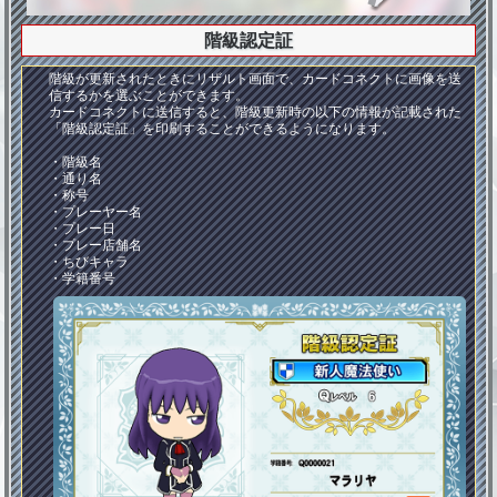
階級認定証
階級が更新されたときにリザルト画面で、カードコネクトに画像を送
信するかを選ぶことができます。
カードコネクトに送信すると、階級更新時の以下の情報が記載された
「階級認定証」を印刷することができるようになります。
・階級名
・通り名
・称号
・プレーヤー名
・プレー日
・プレー店舗名
・ちびキャラ
・学籍番号