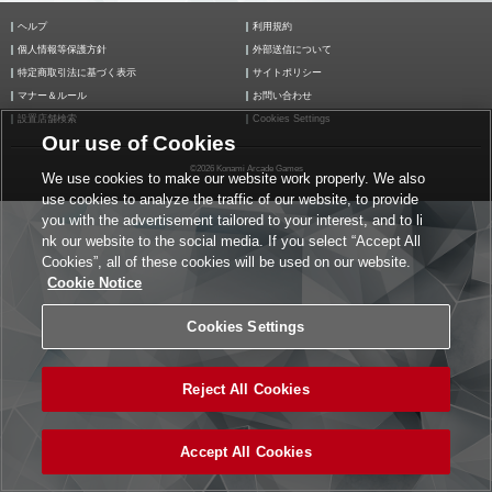
ヘルプ
利用規約
個人情報等保護方針
外部送信について
特定商取引法に基づく表示
サイトポリシー
マナー＆ルール
お問い合わせ
設置店舗検索
Cookies Settings
Our use of Cookies
©2026 Konami Arcade Games
We use cookies to make our website work properly. We also
use cookies to analyze the traffic of our website, to provide
you with the advertisement tailored to your interest, and to li
nk our website to the social media. If you select “Accept All
Cookies”, all of these cookies will be used on our website.
Cookie Notice
Cookies Settings
Reject All Cookies
Accept All Cookies