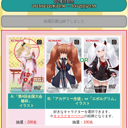
QZ獲得期間
2023/02/22(水)
10:00
～ 03/12(日)
23:59
抽選応募は終了しました
A:「第4回全国大会
B:「アカデミー生徒」or「エボルグリム」
椿杯」
イラスト
イラスト
好きなキャラクターを選択できます。
※
キャラクターページ
の絵柄となります。
抽選：
200名
抽選：
100名