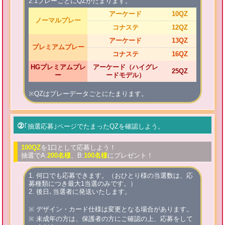
2.1プレーごとにQZがたまります。
アーケード
10
QZ
ノーマルプレー
コナステ
12
QZ
アーケード
13
QZ
プレミアムプレー
コナステ
16
QZ
HGプレミアムプレ
アーケード（ハイグレ
25
QZ
ー
ードモデル）
※QZはプレーデータごとにたまります。
②
｢抽選応募｣ページでたまったQZを確認しよう。
100
QZ
を1口として応募しよう！
抽選でA:
200名様
、B:
100名様
にプレゼント！
1. 何口でも応募できます。（おひとり様の当選数は、応
募種類につき最大1当選のみです。）
2. 後日､当選者に発送いたします。
デザイン・カード仕様は変更となる場合があります。
未成年の方は、保護者の方にご確認の上、応募をして