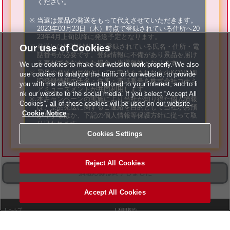
ください。
当選は景品の発送をもって代えさせていただきます。
2023年03月23日（木）時点で登録されている住所へ20
23年4月上旬以降に発送予定となります。
Our use of Cookies
発送にはKONAMI IDに登録されている氏名・住所・電
話番号が必要です。登録情報に不備があり景品を届け
る事ができなかった場合、当選無効となります。
We use cookies to make our website work properly. We also
景品の発送を目的として、申込をされた方のKONAMI
use cookies to analyze the traffic of our website, to provide
ID登録情報の氏名・住所・電話番号を株式会社コナミ
you with the advertisement tailored to your interest, and to li
アミューズメントが共同利用します。
nk our website to the social media. If you select “Accept All
本キャンペーンの実施により当社が知り得た個人情報
Cookies”, all of these cookies will be used on our website.
は、景品発送に関するご連絡を目的として当社がお預
Cookie Notice
かりするほか、下記の個人情報等保護方針に従って取
り扱われます。
個人情報等保護方針は
こちら
Cookies Settings
Reject All Cookies
抽選応募は終了しました
Accept All Cookies
ヘルプ
利用規約
個人情報等保護方針
外部送信について