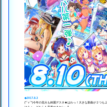
◆2017.8.3
(*´∨`*)今年の花火も綺麗デスネ★はわっ！大きな新曲が２つも上