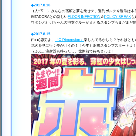
◆2017.8.16
（人*´∇｀）みんなの宿願と夢を乗せテ、週刊ボルテ今週号は
GITADORAとの新しい
FLOOR INFECTION
＆
POLICY BREAK
も
ワタシと紅刃ちゃんの浴衣クルーが貰えるスタンプもまだまだ開
◆2017.8.15
(*σ-σ)恋刃よ。
「Ω Dimension」
楽しんでるかしら？それはとも
花火を見に行く夢が叶うの！！今年も浴衣スタンプスタートよ！G
うふふ…注射器も持ったし、筺体前で待ち合わよ！