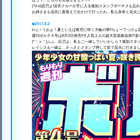
はうぅ…どちらも見逃せまセン～!!
(*σ-σ)恋刃よ!浴衣クルーが手に入る復刻スタンプボーナスも忘れ
お姉さまも浴衣に着替えて出かけて行ったわ…私も奈奈と花火
◆2017.8.2
ε=△＜うおぉ！夏といえば夜空に咲く大輪の華!!ちょーでっけぇ
週刊ボルテ４号は8月3日発売!!大人気２人の超大型楽曲追加!?
(*＇ｖ＇)ふふ…紅刃よ。私もご一緒していいかしら？復刻ス
レイシスも一緒よ…さっさとスタンプ押して皆で花火に行きま