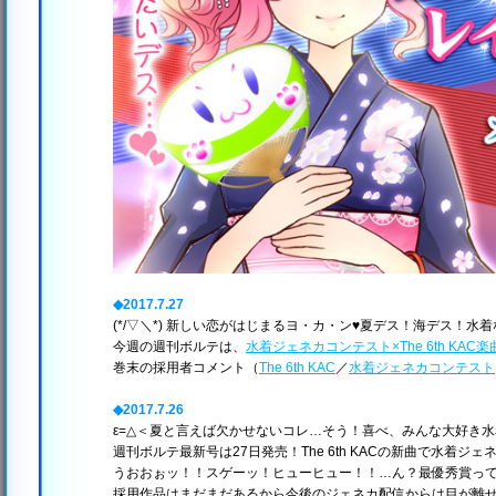
◆2017.7.27
(*/▽＼*) 新しい恋がはじまるヨ・カ・ン♥夏デス！海デス！水
今週の週刊ボルテは、
水着ジェネカコンテスト×The 6th KA
巻末の採用者コメント（
The 6th KAC
／
水着ジェネカコンテスト
◆2017.7.26
ε=△＜夏と言えば欠かせないコレ…そう！喜べ、みんな大好き
週刊ボルテ最新号は27日発売！The 6th KACの新曲で水着
うおおぉッ！！スゲーッ！ヒューヒュー！！…ん？最優秀賞っ
採用作品はまだまだあるから今後のジェネカ配信からは目が離