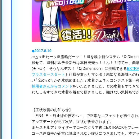
◆2017.8.10
ε=△＜出たーッ幽霊船だーッ！！嵐を喚ぶ新システム「Ω Dimens
載せて、週刊ボルテ最新号は本日発売ッ！！ん！？待てッ、曲
(★`･ω･)ゞそうなんデス！「Ω Dimension」に挑戦できる
EXTR
ブラスタースタート
も仕様が変わりマシタ！未知なる海域への行
｡+ﾟ※/σｖσ＼かき氷始めましたｖ水着ジェネカコンテスト第
採用者さんからコメント
をいただきました。どの水着もすてき
わたしもすてきな水着を着せて頂きました。融けない気持ちでが
【症状改善のお知らせ】
「FIN4LE ～終止線の彼方へ～」で正常なエフェクトが再生
アップデートが完了次第、症状が改善されます。
またスキルアナライザーでコースクリア後にEXTRACKをプレ
コース達成率が正常に算出されない症状につきましても、本ア