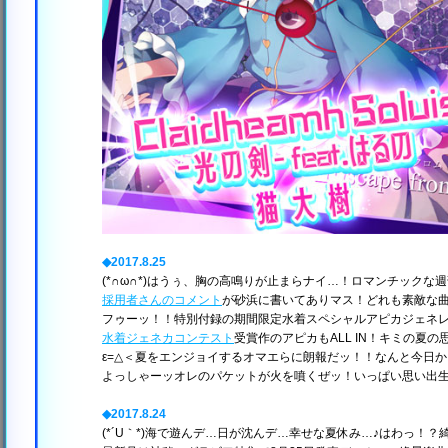
◆2017.8.25
(*∩ω∩*)はうぅ、胸の高鳴りが止まらナイ…！ロマンチックな
採用者さんのコメント
が砂浜に書いてありマス！どれも素敵な
フゥーッ！！特別付録の期間限定水着スペシャルアピカジェネ
水着ジェネカコンテスト
受賞作のアピカもALL IN！キミの夏
ε=△＜夏をエンジョイするオマエらに朗報だッ！！なんと今日
よっしゃーッオレのパケットが火を噴くぜッ！いっぱい思い出
◆2017.8.24
(*´U｀*)海で遊んデ…日が沈んデ…幸せな夏休み…♪はわっ！