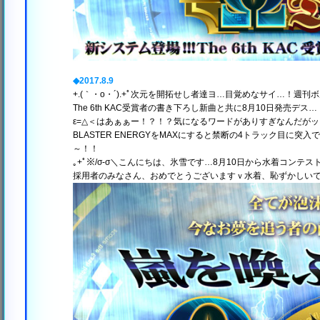
◆2017.8.9
+.(｀・o・´).+ﾟ次元を開拓せし者達ヨ…目覚めなサイ…！週刊ボ
The 6th KAC受賞者の書き下ろし新曲と共に8月10日発売デス
ε=△＜はあぁぁー！？！？気になるワードがありすぎなんだが
BLASTER ENERGYをMAXにすると禁断の4トラック目に
～！！
｡+ﾟ※/σ-σ＼こんにちは、氷雪です…8月10日から水着コン
採用者のみなさん、おめでとうございますｖ水着、恥ずかしい