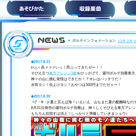
HOW to PLAY
収録楽曲
12月-2月
◆2017.8.31
ε=△＜高ァァァいッ！昂ぶってきたゼー！！
そびえ立つ
東方アレンジ3曲
をひっさげて、週刊ボルテ別冊東方
神々の山に挑む覚悟はできたか！？オレはバッチリだ！
水筒ヨシ！虫よけヨシ！おやつは300円までだゼェー！
◆2017.8.30
ヾ(*・∀・)/ 夏と言えば海！いえいえ、山もまた夏の醍醐味なの
8月31日発売の週刊ボルテ別冊は、神々しくそびえる東方アレン
もちろん目指すは頂上！しっかりと準備していきまショウ♪