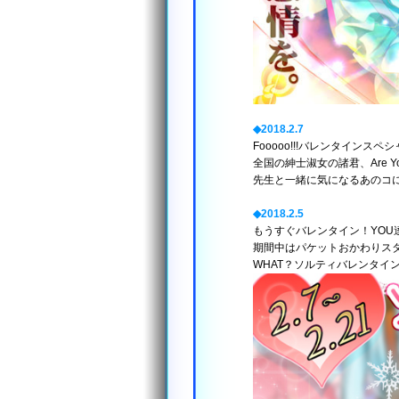
◆2018.2.7
Fooooo!!!バレンタインス
全国の紳士淑女の諸君、Are You
先生と一緒に気になるあのコに突撃
◆2018.2.5
もうすぐバレンタイン！YOU
期間中はパケットおかわりス
WHAT？ソルティバレンタイ