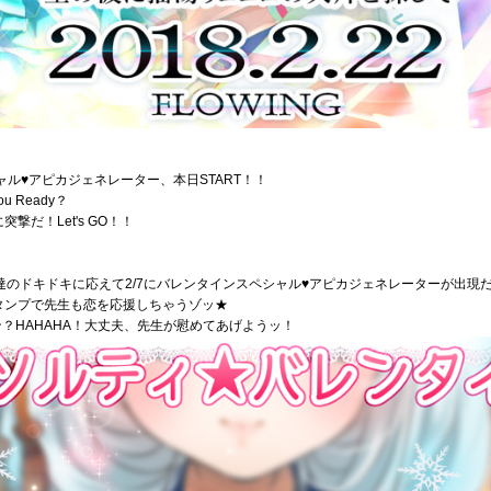
ペシャル♥アピカジェネレーター、本日START！！
 Ready？
だ！Let's GO！！
達のドキドキに応えて2/7にバレンタインスペシャル♥アピカジェネレーターが出現
タンプで先生も恋を応援しちゃうゾッ★
ン？HAHAHA！大丈夫、先生が慰めてあげようッ！