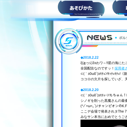
HOW to PLAY
◆2018.2.22
ξ(≧ヮ≦)3зわワ～!!星の海に
全国配信なのですッ！
採用者
⊂(｀з0ω0´)зﾓﾁｭﾝ!ﾓｯﾁｭﾓﾁｭ!
ココロの欠片を探していざ、天
◆2018.2.20
⊂(｀з0ω0´)зﾓﾁｭｰﾝ!もちゅん
シノギを削った黒魔さんの最優
(*ﾉ´>ω<｡`)ﾉチャンピオン
ここデ会場で発表されタThe 
みなサン本当におめでとうご