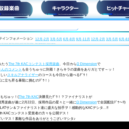
収録楽曲
キャラ紹介
ヒットチャー
12月-2月
3月-5月
6月-8月
9月-11月
12月-2月
3月-5月
6月-8
たユたう
The 7th KACコンテスト採用楽曲
、今日カら
Ω Dimension
で
さんのコメント
も全うちゅゥに到着！きらキラの楽曲をありガとです～ッ！
（新しい
スキルアナライザー
のコースも今日から遊べるﾃﾞｳ！
に立ち昇る暴龍に挑むのﾃﾞｳ！）
！Iもぢゅッ！(
The 7th KAC
決勝見たﾃﾞｳ！？ファイナリストが
秀楽曲が遂に2月22日、採用作品の星々と一緒に
Ω Dimension
で全国配信ﾃﾞｳ～!!)
のK.FLATサン＆ファイナリスト達に盛大な拍手ヲ！感動的なKACデシタ…!!
7th KACコンテスト受賞者の方々を公開デス！
ざいマス！素敵な作品をありがとうございマシタ♪