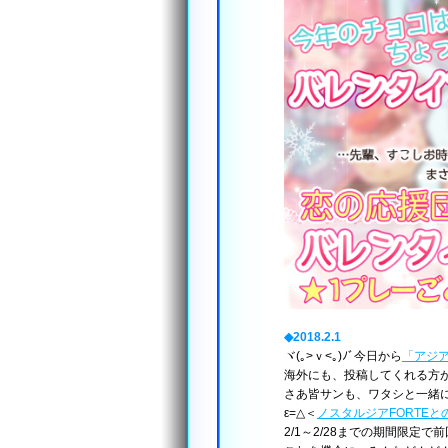
◆2018.2.1
ヾ(｡>ｖ<｡)ﾉﾞ今日から
「アジ
海外にも、投稿してくれる方
さあ皆サンも、ワタシと一緒
ε=△＜
ノスタルジアFORTE
2/1～2/28までの期間限定