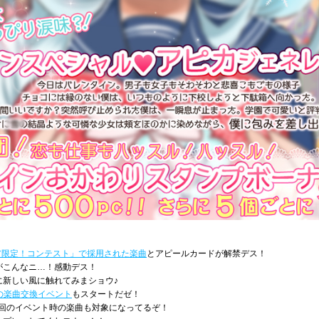
ア限定！コンテスト」で採用された楽曲
とアピールカードが解禁デス！
がこんなニ…！感動デス！
に新しい風に触れてみまショウ♪
との楽曲交換イベント
もスタートだゼ！
で前回のイベント時の楽曲も対象になってるぞ！