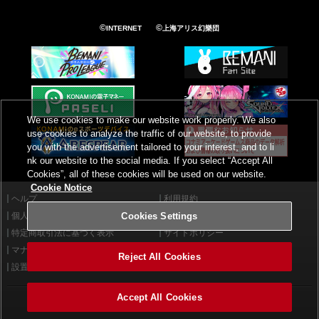
©
©
INTERNET
上海アリス幻樂団
We use cookies to make our website work properly. We also
use cookies to analyze the traffic of our website, to provide
you with the advertisement tailored to your interest, and to li
nk our website to the social media. If you select “Accept All
Cookies”, all of these cookies will be used on our website.
Cookie Notice
ヘルプ
利用規約
個人情報等保護方針
外部送信について
Cookies Settings
特定商取引法に基づく表示
サイトポリシー
マナー＆ルール
お問い合わせ
Reject All Cookies
設置店舗検索
Cookies Settings
Accept All Cookies
©2026 Konami Arcade Games