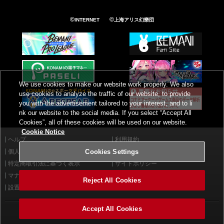
©
©
INTERNET
上海アリス幻樂団
We use cookies to make our website work properly. We also
use cookies to analyze the traffic of our website, to provide
you with the advertisement tailored to your interest, and to li
nk our website to the social media. If you select “Accept All
Cookies”, all of these cookies will be used on our website.
Cookie Notice
ヘルプ
利用規約
個人情報等保護方針
外部送信について
Cookies Settings
特定商取引法に基づく表示
サイトポリシー
マナー＆ルール
お問い合わせ
Reject All Cookies
設置店舗検索
Cookies Settings
Accept All Cookies
©2026 Konami Arcade Games