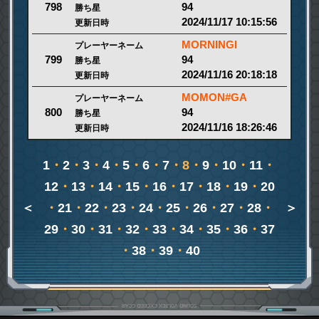
94
798
勝ち星
2024/11/17 10:15:56
更新日時
MORNINGI
プレーヤーネーム
94
799
勝ち星
2024/11/16 20:18:18
更新日時
MOMON#GA
プレーヤーネーム
94
800
勝ち星
2024/11/16 18:26:46
更新日時
1
・
2
・
3
・
4
・
5
・
6
・
7
・8・
9
・
10
・
11
・
12
・
13
・
14
・
15
・
16
・
17
・
18
・
19
・
20
＜
・
21
・
22
・
23
・
24
・
25
・
26
・
27
・
28
・
＞
29
・
30
・
31
・
32
・
33
・
34
・
35
・
36
・
37
・
38
・
39
・
40