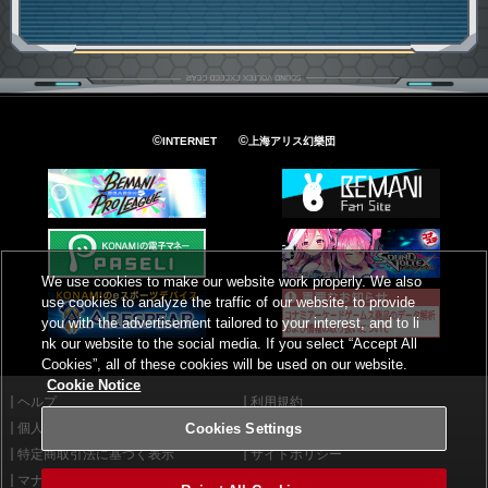
©
©
INTERNET
上海アリス幻樂団
We use cookies to make our website work properly. We also
use cookies to analyze the traffic of our website, to provide
you with the advertisement tailored to your interest, and to li
nk our website to the social media. If you select “Accept All
Cookies”, all of these cookies will be used on our website.
Cookie Notice
ヘルプ
利用規約
個人情報等保護方針
外部送信について
Cookies Settings
特定商取引法に基づく表示
サイトポリシー
マナー＆ルール
お問い合わせ