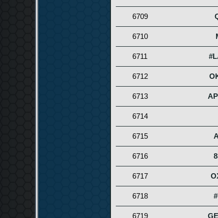
6709
6710
6711
#L
6712
O
6713
AP
6714
6715
A
6716
8
6717
O
6718
6719
G