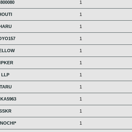
.800080
1
HOUTI
1
HARU
1
OYO157
1
ELLOW
1
MPKER
1
LLP
1
ITARU
1
KA5963
1
SSKR
1
NOCHI*
1