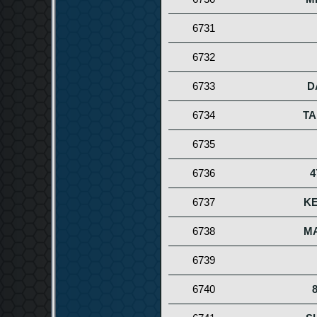
6731
6732
6733
D
6734
T
6735
6736
4
6737
K
6738
M
6739
6740