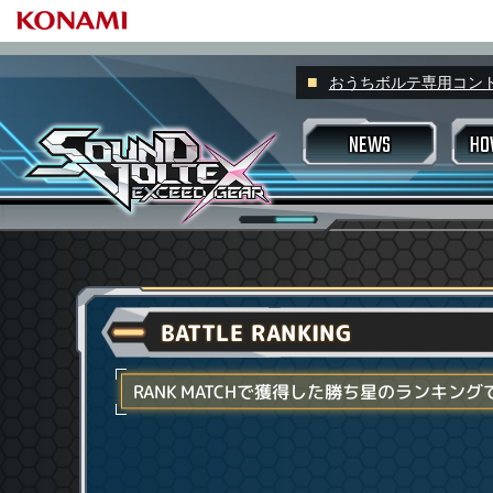
おうちボルテ専用コントロー
NEWS
HO
プレーヤーネ
スコアラン
ゲームの
プレーの基本
プロフィール
すべて
スキルアナライザー
スキルアナ
スキル称
マッチング
BATTLE RANKING
アピール称
アチーブメント
VOLFO
好敵手
ヴァルキリージ
楽曲検索機能
RANK MATCHで獲得した勝ち星のランキング
Valkyrie m
もっと楽しみたい場合