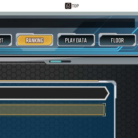
RT
RANKING
PLAY DATA
FLOOR
ースコアアタック
トラックセレクト画面
ルーム画面
東方アレンジ
好敵手
/CSVダウンロード
ジェネシスカード
スタマイズ
EXTRACK
LASTER
 / シングルバトル
ムジェネレーター
メガミックスバトル
ヤーレーダー
オプション