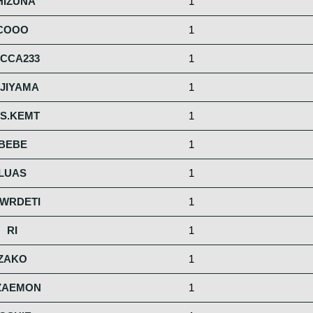
HIZUNA
1
COOO
1
CCA233
1
JIYAMA
1
S.KEMT
1
BEBE
1
LUAS
1
WRDETI
1
RI
1
ZAKO
1
ZAEMON
1