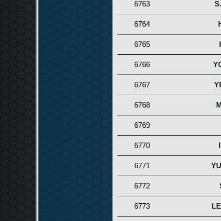
6763
S
6764
6765
6766
Y
6767
Y
6768
6769
6770
6771
YU
6772
6773
LE