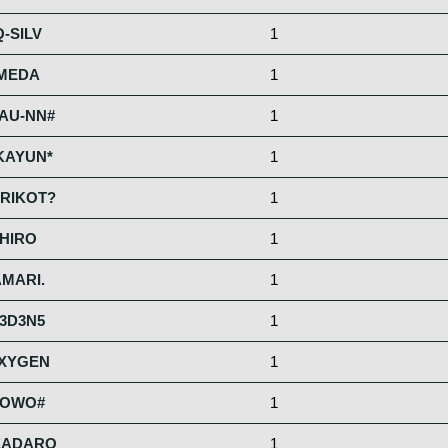
Q-SILV
1
MEDA
1
AU-NN#
1
KAYUN*
1
RIKOT?
1
HIRO
1
MARI.
1
3D3N5
1
XYGEN
1
#OWO#
1
EADARO
1