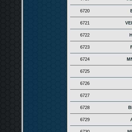
6720
6721
VE
6722
6723
6724
M
6725
6726
6727
6728
B
6729
6730
M