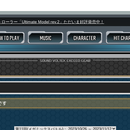
ラー「Ultimate Model rev.2」ただいま好評発売中！
W TO PLAY
MUSIC
CHARACTER
HIT CHA
スコアデータ
ウィークリ
ーム変更
キング
バトルランキング
進め方
モード選択画面
マイ
EXIT TUNES
楽曲データ
FLOOR
ライザー
トラックインプット
号変更
アピールカード
カ
B
アリーナバトル
ヴァルキリージェネレーター
プレミア
号変更
プレミアムタイム
RCE
ェネレーター
プレー
BLASTER PASS
です
TAMA猫アドベンチャー
odelの特徴