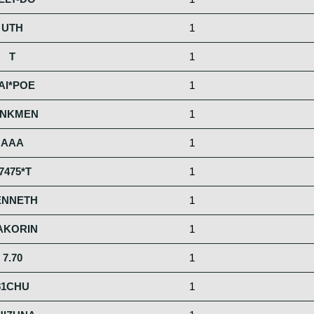
UTH
1
T
1
AI*POE
1
ANKMEN
1
AAA
1
7475*T
1
ENNETH
1
AKORIN
1
7.70
1
81CHU
1