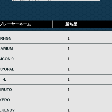
プレーヤーネーム
勝ち星
KRHGN
1
LARIUM
1
ICON.9
1
8*OPAL
1
4.
1
IRUTO
1
KERO
1
EKEND?
1