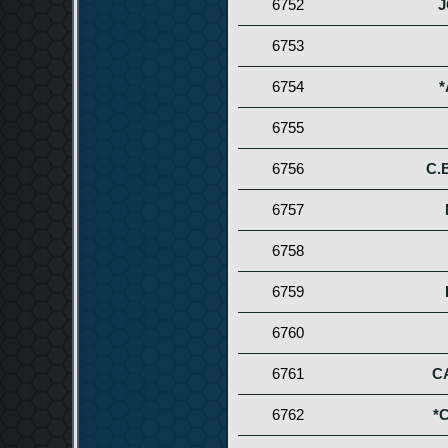
6752
J
6753
6754
*
6755
6756
C.
6757
6758
6759
6760
6761
C
6762
*