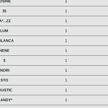
OSHIE
1
35
1
A*...ZZ
1
LUM
1
BLANCA
1
NENE
1
$
1
INORI
1
SYO
1
AUSTIC
1
CANDY*
1