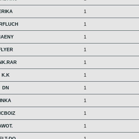
ERIKA
1
RFLUCH
1
HAENY
1
FLYER
1
NK.RAR
1
K.K
1
DN
1
INKA
1
ICBOIZ
1
AWOT.
1
ELT-DO
1