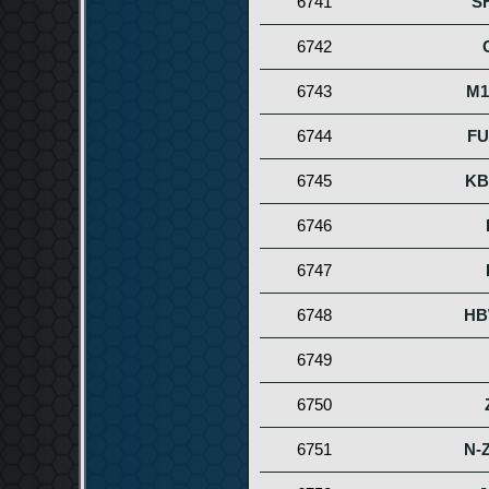
6741
S
6742
6743
M1
6744
FU
6745
KB
6746
6747
6748
HB
6749
6750
6751
N-