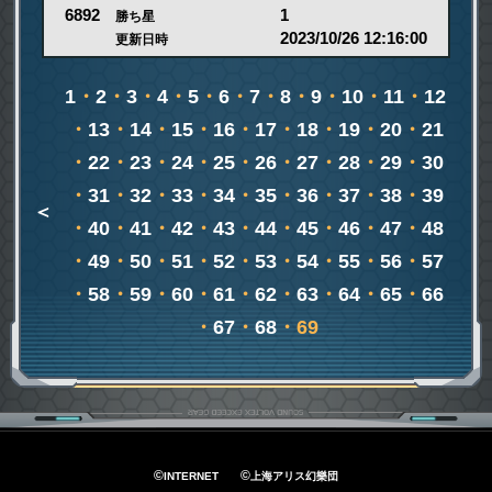
1
6892
勝ち星
2023/10/26 12:16:00
更新日時
1
・
2
・
3
・
4
・
5
・
6
・
7
・
8
・
9
・
10
・
11
・
12
・
13
・
14
・
15
・
16
・
17
・
18
・
19
・
20
・
21
・
22
・
23
・
24
・
25
・
26
・
27
・
28
・
29
・
30
・
31
・
32
・
33
・
34
・
35
・
36
・
37
・
38
・
39
＜
・
40
・
41
・
42
・
43
・
44
・
45
・
46
・
47
・
48
・
49
・
50
・
51
・
52
・
53
・
54
・
55
・
56
・
57
・
58
・
59
・
60
・
61
・
62
・
63
・
64
・
65
・
66
・
67
・
68
・69
©
©
INTERNET
上海アリス幻樂団