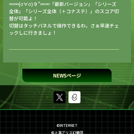
∞∞(σ∀σ)９”∞∞「最新バージョン」「シリーズ
全体」「シリーズ全体（＋コナステ）」のスコア切
替が可能よ！
切替はタッチパネルで操作できるわ。さぁ早速チェ
ックしに行きましょ！
2026.8.6
(*'▽')ノ はわ！THE VOLTENIZER 2026 オリジナ
NEWSページ
ル楽曲コンテストの採用楽曲が本日から配信開始デ
ス！
7つの演目のスタンプで、アナタもサイハテを目指
す物語に迷い込んでみまセンカ？
幕間にはパンフレットに記載の採用者サンのコメ
楽曲コメントはコチラ！
©INTERNET
©上海アリス幻樂団