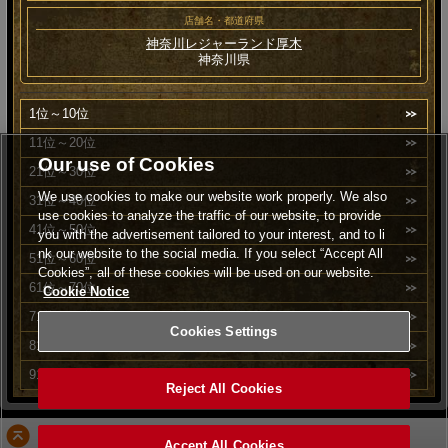
店舗名・都道府県
神奈川レジャーランド厚木
神奈川県
1位～10位
11位～20位
Our use of Cookies
21位～30位
We use cookies to make our website work properly. We also
31位～40位
use cookies to analyze the traffic of our website, to provide
41位～50位
you with the advertisement tailored to your interest, and to li
nk our website to the social media. If you select “Accept All
51位～60位
Cookies”, all of these cookies will be used on our website.
61位～70位
Cookie Notice
71位～80位
Cookies Settings
81位～90位
91位～100位
Reject All Cookies
PAGE TOP
Accept All Cookies