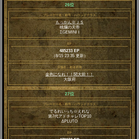
26位
プレーヤー名・称号・ハウンドクラス
もっかん※ＪＳ
桃爛の天帝
ΣGEMINI Ⅰ
EP
485233 EP
（8/15 23:35 更新）
店舗名・都道府県
金色になれ！！関大前！！
大阪府
27位
プレーヤー名・称号・ハウンドクラス
でるれいっち☆えれな
第7代アドチャレTOP10
ΔPLUTO
EP