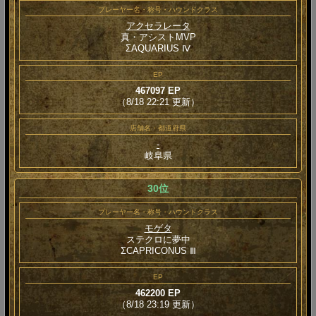
プレーヤー名・称号・ハウンドクラス
アクセラレータ
真・アシストMVP
ΣAQUARIUS Ⅳ
EP
467097 EP
（8/18 22:21 更新）
店舗名・都道府県
-
岐阜県
30位
プレーヤー名・称号・ハウンドクラス
モゲタ
ステクロに夢中
ΣCAPRICONUS Ⅲ
EP
462200 EP
（8/18 23:19 更新）