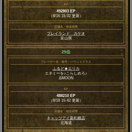
EP
492803 EP
（8/16 15:32 更新）
店舗名・都道府県
プレイランド カケオ
富山県
25位
プレーヤー名・称号・ハウンドクラス
ふるど★エリカ
エネミーを♪こらしめろ♪
ΔMOON
EP
488210 EP
（8/18 15:42 更新）
店舗名・都道府県
キャッツアイ新札幌店
北海道