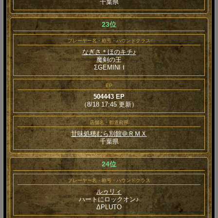
千葉県
23位
プレーヤー名・称号・ハウンドクラス
なぎさ＊ほのキチ♪
魔剣の王
ΣGEMINI Ⅰ
EP
504443 EP
（8/18 17:45 更新）
店舗名・都道府県
甘味処穂むら別館＠ＲＭＸ
千葉県
24位
プレーヤー名・称号・ハウンドクラス
ルゥリィ
ハートにロックオン♪
ΔPLUTO