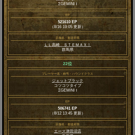
ΣGEMINI Ⅰ
EP
521610 EP
（8/16 19:05 更新）
店舗名・都道府県
ＬＬ高崎 ＳＴＥＭＡＸ！
群馬県
22位
プレーヤー名・称号・ハウンドクラス
ジェットブラック
コツコツタイプ
ΣGEMINI Ⅰ
EP
506741 EP
（8/12 13:45 更新）
店舗名・都道府県
エース津田沼店