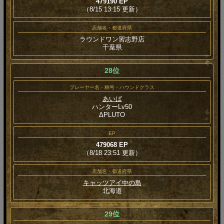
479190 EP
（8/15 13:15 更新）
店舗名・都道府県
ラウンドワン習志野店
千葉県
28位
プレーヤー名・称号・ハウンドクラス
あいば
ハンターLv50
ΔPLUTO
EP
479068 EP
（8/18 23:51 更新）
店舗名・都道府県
キャッツアイ中の島
北海道
29位