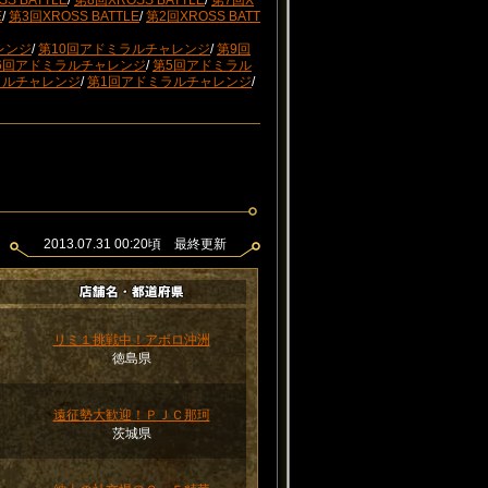
S BATTLE
/
第8回XROSS BATTLE
/
第7回X
E
/
第3回XROSS BATTLE
/
第2回XROSS BATT
レンジ
/
第10回アドミラルチャレンジ
/
第9回
6回アドミラルチャレンジ
/
第5回アドミラル
ラルチャレンジ
/
第1回アドミラルチャレンジ
/
2013.07.31 00:20頃 最終更新
リミ１挑戦中！アポロ沖洲
）
徳島県
遠征勢大歓迎！ＰＪＣ那珂
）
茨城県