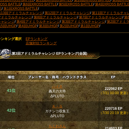
12回XROSS BATTLE
/
第11回XROSS BATTLE
/
第10回XROSS BATTLE
/
第9回XROS
OSS BATTLE
/
第6回XROSS BATTLE
/
第5回XROSS BATTLE
/
第4回XROSS BATTL
E
/
第1回XROSS BATTLE
/
第13回アドミラルチャレンジ
/
第12回アドミラルチャレンジ
/
第11回アドミラルチャ
アドミラルチャレンジ
/
第8回アドミラルチャレンジ
/
第7回アドミラルチャレンジ
/
第
チャレンジ
/
第4回アドミラルチャレンジ
/
第3回アドミラルチャレンジ
/
第2回アドミ
第5回UHGP
/
第4回UHGP
/
第3回UHGP
/
第2回UHGP
/
第1回UHGP
/
ランキング選択
EPランキング
店舗対抗ランキング
第3回アドミラルチャレンジ
EPランキング(全国)
ハイネ
222062 EP
41位
轟天の大帝
（7/31 00:00 更新
ΔPLUTO
Ｋ－Ｇ
220716 EP
42位
ガチンコ収集王
（7/30 20:19 更新
ΔPLUTO
ちくわさん
214603 EP