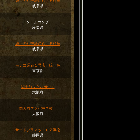
紳士の社交場＠Ｇ・Ｆ精華
）
岐阜県
ゲームコング
）
愛知県
紳士の社交場＠Ｇ・Ｆ精華
）
岐阜県
モナコ調布１号店 緑一色
）
東京都
関大前フタバボウル
）
大阪府
関大前フタバ中学校←
）
大阪府
サードプラネットＯＺ浜松
）
静岡県