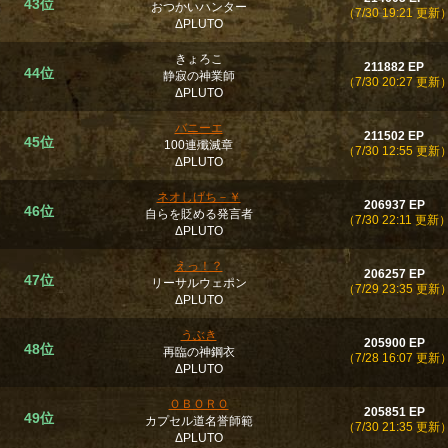
43位
おつかいハンター
（7/30 19:21 更新
ΔPLUTO
きょろこ
211882 EP
44位
静寂の神業師
（7/30 20:27 更新
ΔPLUTO
バニーエ
211502 EP
45位
100連殲滅章
（7/30 12:55 更新
ΔPLUTO
ネオしげち－￥
206937 EP
46位
自らを貶める発言者
（7/30 22:11 更新
ΔPLUTO
えっ！？
206257 EP
47位
リーサルウェポン
（7/29 23:35 更新
ΔPLUTO
うぶき
205900 EP
48位
再臨の神鋼衣
（7/28 16:07 更新
ΔPLUTO
ＯＢＯＲＯ
205851 EP
49位
カプセル道名誉師範
（7/30 21:35 更新
ΔPLUTO