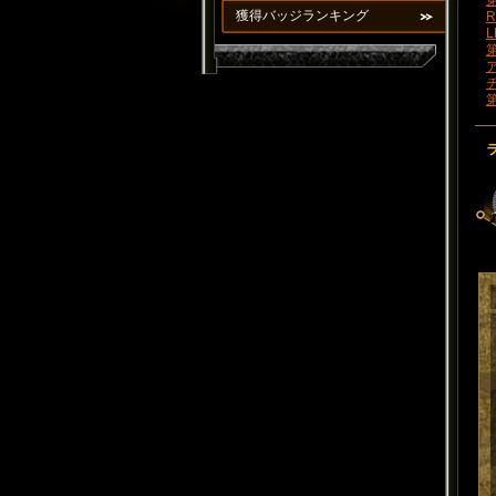
第
獲得バッジランキング
R
L