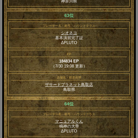
神奈川県
63位
プレーヤー名・称号・ハウンドクラス
シオネコ
基本演習完了証
ΔPLUTO
EP
184834 EP
（7/30 19:08 更新）
店舗名・都道府県
ザサードプラネット鳥取店
鳥取県
64位
プレーヤー名・称号・ハウンドクラス
マニュアルくん
鳴神の大帝
ΔPLUTO