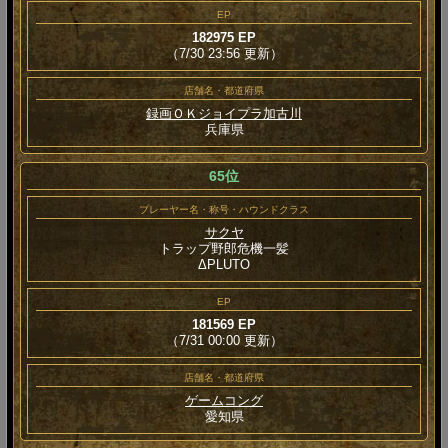
EP
182975 EP
（7/30 23:56 更新）
店舗名・都道府県
録画ＯＫジョイプラ加古川
兵庫県
65位
プレーヤー名・称号・ハウンドクラス
サクヤ
トラップ野郎危機一髪
ΔPLUTO
EP
181569 EP
（7/31 00:00 更新）
店舗名・都道府県
ゲームコング
愛知県