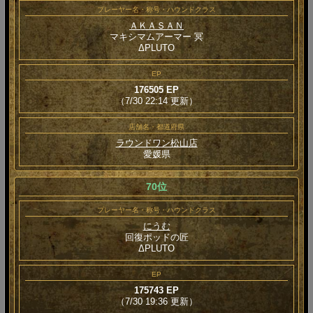
プレーヤー名・称号・ハウンドクラス
ＡＫＡＳＡＮ
マキシマムアーマー 冥
ΔPLUTO
EP
176505 EP
（7/30 22:14 更新）
店舗名・都道府県
ラウンドワン松山店
愛媛県
70位
プレーヤー名・称号・ハウンドクラス
にうむ
回復ポッドの匠
ΔPLUTO
EP
175743 EP
（7/30 19:36 更新）