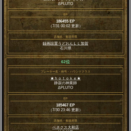
ΔPLUTO
EP
186455 EP
（7/31 00:02 更新）
店舗名・都道府県
録画設置うどおんＬＬ加賀
石川県
62位
プレーヤー名・称号・ハウンドクラス
★ｈｏｔｏｋｅ★
静寂の神業師
ΔPLUTO
EP
185467 EP
（7/30 23:46 更新）
店舗名・都道府県
ベネクス大和店