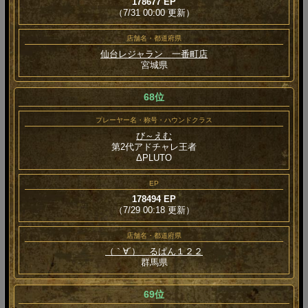
178677 EP
（7/31 00:00 更新）
店舗名・都道府県
仙台レジャラン 一番町店
宮城県
68位
プレーヤー名・称号・ハウンドクラス
び～えむ
第2代アドチャレ王者
ΔPLUTO
EP
178494 EP
（7/29 00:18 更新）
店舗名・都道府県
（｀∀´） るぱん１２２
群馬県
69位