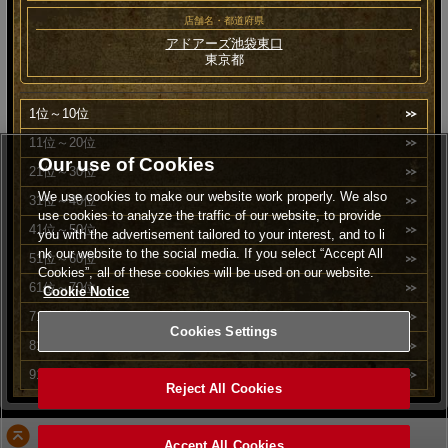
店舗名・都道府県
アドアーズ池袋東口
東京都
1位～10位
11位～20位
Our use of Cookies
21位～30位
We use cookies to make our website work properly. We also
31位～40位
use cookies to analyze the traffic of our website, to provide
41位～50位
you with the advertisement tailored to your interest, and to li
nk our website to the social media. If you select “Accept All
51位～60位
Cookies”, all of these cookies will be used on our website.
61位～70位
Cookie Notice
71位～80位
Cookies Settings
81位～90位
91位～100位
Reject All Cookies
PAGE TOP
Accept All Cookies