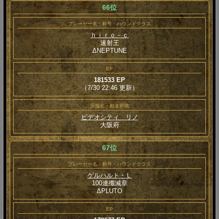
66位
プレーヤー名・称号・ハウンドクラス
ｈｉｒｏ－ｃ
速射王
ΔNEPTUNE
EP
181533 EP
（7/30 22:46 更新）
店舗名・都道府県
ビデオシティ リノ
大阪府
67位
プレーヤー名・称号・ハウンドクラス
ゲルハルト・Ｌ
100連殲滅章
ΔPLUTO
EP