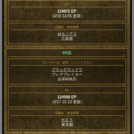
EP
124872 EP
（6/19 14:55 更新）
店舗名・都道府県
ＭＧジアス
広島県
65位
プレーヤー名・称号・ハウンドクラス
ブラックウィドウ
ブレマブレイカー
ΔURANUS
EP
124508 EP
（6/17 22:13 更新）
店舗名・都道府県
ＨＥＹ
東京都