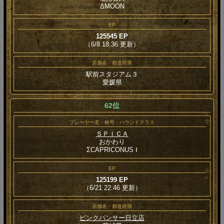
ΔMOON
EP
125545 EP
（6/8 18:36 更新）
店舗名・都道府県
駅前スタジアム３
愛媛県
62位
プレーヤー名・称号・ハウンドクラス
ＳＰＩＣＡ
おかわり
ΣCAPRICONUS Ⅰ
EP
125199 EP
（6/21 22:46 更新）
店舗名・都道府県
ピンクパンサー日立店