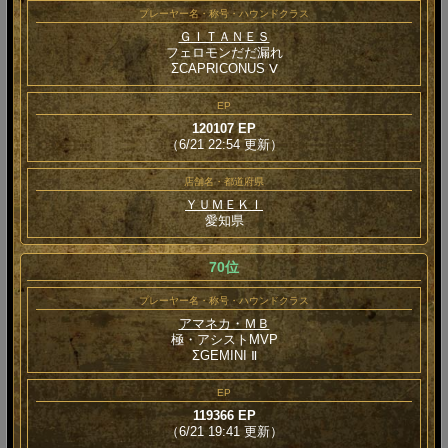
プレーヤー名・称号・ハウンドクラス
ＧＩＴＡＮＥＳ
フェロモンだだ漏れ
ΣCAPRICONUS Ⅴ
EP
120107 EP
（6/21 22:54 更新）
店舗名・都道府県
ＹＵＭＥＫＩ
愛知県
70位
プレーヤー名・称号・ハウンドクラス
アマネカ・ＭＢ
極・アシストMVP
ΣGEMINI Ⅱ
EP
119366 EP
（6/21 19:41 更新）