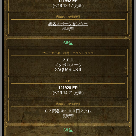
121942 EP
（6/18 13:17 更新）
店舗名・都道府県
榛名スポーツセンター
群馬県
68位
プレーヤー名・称号・ハウンドクラス
ＺＥＤ
ズタボロスーツ
ΣAQUARIUS Ⅱ
EP
121920 EP
（6/19 14:21 更新）
店舗名・都道府県
ＧＺ岡谷＠１００円２クレ
長野県
69位