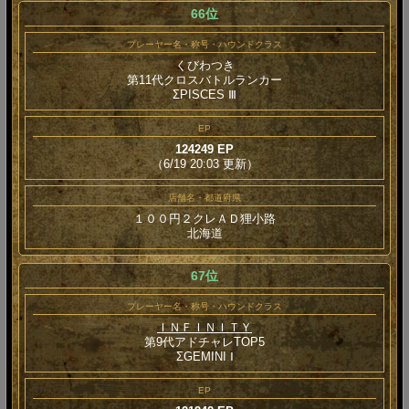
66位
プレーヤー名・称号・ハウンドクラス
くびわつき
第11代クロスバトルランカー
ΣPISCES Ⅲ
EP
124249 EP
（6/19 20:03 更新）
店舗名・都道府県
１００円２クレＡＤ狸小路
北海道
67位
プレーヤー名・称号・ハウンドクラス
ＩＮＦＩＮＩＴＹ
第9代アドチャレTOP5
ΣGEMINI Ⅰ
EP