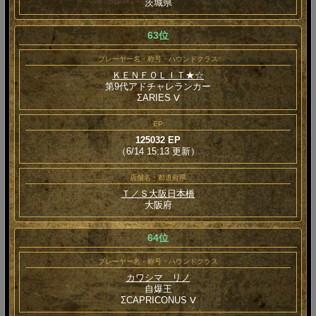
茨城県
63位
プレーヤー名・称号・ハウンドクラス
ＫＥＮＦＯＬＩＴ★☆
第9代アドチャレランカー
ΣARIES Ⅴ
EP
125032 EP
（6/14 15:13 更新）
店舗名・都道府県
Ｔ／Ｓ大阪日本橋
大阪府
64位
プレーヤー名・称号・ハウンドクラス
カワシマ リノ
自爆王
ΣCAPRICONUS Ⅴ