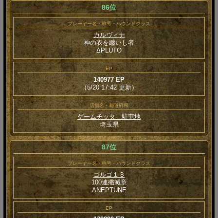
86位
プレーヤー名・称号・ハウンドクラス
カルヴィナ
神の衣を纏いし者
ΔPLUTO
EP
140977 EP
（5/20 17:42 更新）
店舗名・都道府県
ゲームチッタ 駐屯地
埼玉県
87位
プレーヤー名・称号・ハウンドクラス
ゴルゴ１３
100連殲滅章
ΔNEPTUNE
EP