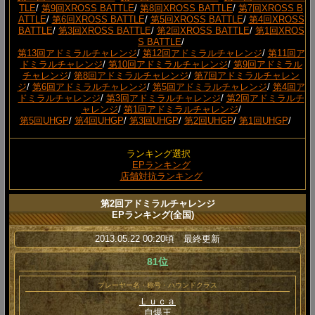
TLE
/
第9回XROSS BATTLE
/
第8回XROSS BATTLE
/
第7回XROSS B
ATTLE
/
第6回XROSS BATTLE
/
第5回XROSS BATTLE
/
第4回XROSS
BATTLE
/
第3回XROSS BATTLE
/
第2回XROSS BATTLE
/
第1回XROS
S BATTLE
/
第13回アドミラルチャレンジ
/
第12回アドミラルチャレンジ
/
第11回ア
ドミラルチャレンジ
/
第10回アドミラルチャレンジ
/
第9回アドミラル
チャレンジ
/
第8回アドミラルチャレンジ
/
第7回アドミラルチャレン
ジ
/
第6回アドミラルチャレンジ
/
第5回アドミラルチャレンジ
/
第4回ア
ドミラルチャレンジ
/
第3回アドミラルチャレンジ
/
第2回アドミラルチ
ャレンジ
/
第1回アドミラルチャレンジ
/
第5回UHGP
/
第4回UHGP
/
第3回UHGP
/
第2回UHGP
/
第1回UHGP
/
ランキング選択
EPランキング
店舗対抗ランキング
第2回アドミラルチャレンジ
EPランキング(全国)
2013.05.22 00:20頃 最終更新
81位
プレーヤー名・称号・ハウンドクラス
Ｌｕｃａ
自爆王