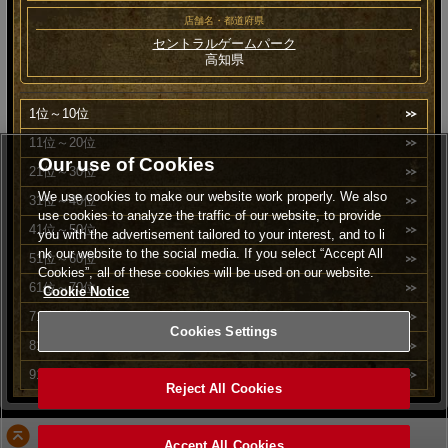
店舗名・都道府県
セントラルゲームパーク
高知県
1位～10位
11位～20位
Our use of Cookies
21位～30位
We use cookies to make our website work properly. We also
31位～40位
use cookies to analyze the traffic of our website, to provide
41位～50位
you with the advertisement tailored to your interest, and to li
nk our website to the social media. If you select “Accept All
51位～60位
Cookies”, all of these cookies will be used on our website.
61位～70位
Cookie Notice
71位～80位
Cookies Settings
81位～90位
91位～100位
Reject All Cookies
PAGE TOP
Accept All Cookies