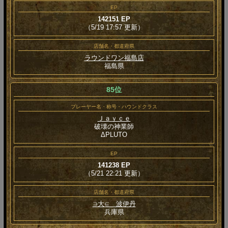
EP
142151 EP
（5/19 17:57 更新）
店舗名・都道府県
ラウンドワン福島店
福島県
85位
プレーヤー名・称号・ハウンドクラス
Ｊａｙｃｅ
破壊の神業師
ΔPLUTO
EP
141238 EP
（5/21 22:21 更新）
店舗名・都道府県
∋大∈ 波伊丹
兵庫県