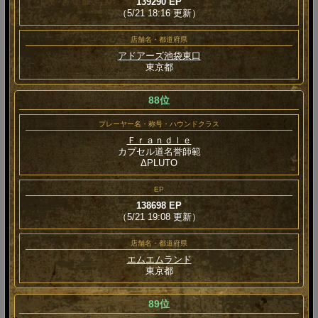
139290 EP
（5/21 18:16 更新）
店舗名・都道府県
アドアーズ池袋東口
東京都
88位
プレーヤー名・称号・ハウンドクラス
Ｆｒａｎｄｌｅ
カプセル道名誉師範
ΔPLUTO
EP
138698 EP
（5/21 19:08 更新）
店舗名・都道府県
エムエムランド
東京都
89位