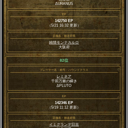
ΔURANUS
EP
142750 EP
（5/21 16:32 更新）
店舗名・都道府県
純情モンテカルロ
大阪府
82位
プレーヤー名・称号・ハウンドクラス
レミネア
千荊万棘の瞬き
ΔPLUTO
EP
142346 EP
（5/19 11:12 更新）
店舗名・都道府県
イミグランデ日吉