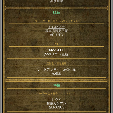
神奈川県
83位
プレーヤー名・称号・ハウンドクラス
ぐらいぞー
基本演習完了証
ΔPLUTO
EP
142294 EP
（5/21 17:18 更新）
店舗名・都道府県
サードプラネット京都二条
京都府
84位
プレーヤー名・称号・ハウンドクラス
レヴィ
超絶ガンマン
ΔURANUS