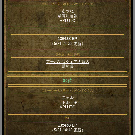
プレーヤー名・称号・ハウンドクラス
あやね
放電注意報
ΔPLUTO
EP
136428 EP
（5/21 21:33 更新）
店舗名・都道府県
アーバンスクエア大須店
愛知県
90位
プレーヤー名・称号・ハウンドクラス
ニャル
ヒートルーキー
ΔPLUTO
EP
135438 EP
（5/21 14:15 更新）