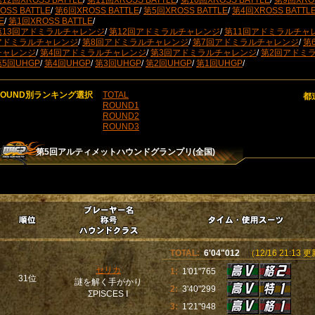
12回XROSS BATTLE
/
第11回XROSS BATTLE
/
第10回XROSS BATTLE
/
第9回XROS
OSS BATTLE
/
第6回XROSS BATTLE
/
第5回XROSS BATTLE
/
第4回XROSS BATTL
E
/
第1回XROSS BATTLE
/
第13回アドミラルチャレンジ
/
第12回アドミラルチャレンジ
/
第11回アドミラルチャ
アドミラルチャレンジ
/
第8回アドミラルチャレンジ
/
第7回アドミラルチャレンジ
/
第
チャレンジ
/
第4回アドミラルチャレンジ
/
第3回アドミラルチャレンジ
/
第2回アドミ
第5回UHGP
/
第4回UHGP
/
第3回UHGP
/
第2回UHGP
/
第1回UHGP
/
ROUND別ランキング選択
TOTAL
都
ROUND1
ROUND2
ROUND3
第5回アルティメットハウンドグランプリ(全国)
TOTAL:
6'04"012
（12/16 21:13 
セリカ
1:
1'01"765
31位
謎を解く手がかり
2:
3'40"299
ΣPISCES Ⅰ
3:
1'21"948