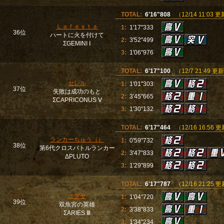
TOTAL:
6'16"808
（12/14 11:03 
Ｌａｆｅｓｔａ
1:
1'17"333
36位
ハートに火を付けて
2:
3'52"499
ΣGEMINI Ⅰ
3:
1'06"976
TOTAL:
6'17"100
（12/7 21:49 更
セレル
1:
1'01"303
37位
失敗は成功のもと
2:
3'45"665
ΣCAPRICONUS Ⅴ
3:
1'30"132
TOTAL:
6'17"464
（12/16 16:56 
ランカーちゅう（）
1:
0'59"732
38位
第6代クロスバトルランカー
2:
3'47"833
ΔPLUTO
3:
1'29"899
TOTAL:
6'17"787
（12/16 21:25 
ユダヤ
1:
1'04"720
39位
双魚宮の英雄
2:
3'38"833
ΣARIES Ⅲ
3:
1'34"234