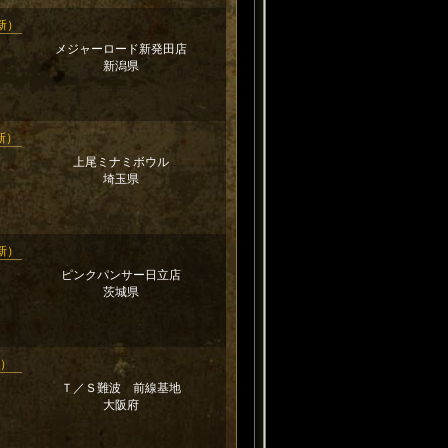
更新）
メジャーロード新発田店
新潟県
更新）
上尾ミナミボウル
埼玉県
更新）
ピンクパンサー日立店
茨城県
新）
Ｔ／Ｓ難波 前線基地
大阪府