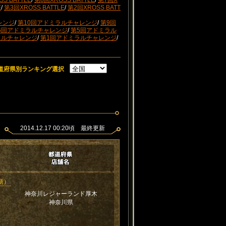
S BATTLE
/
第8回XROSS BATTLE
/
第7回X
E
/
第3回XROSS BATTLE
/
第2回XROSS BATT
レンジ
/
第10回アドミラルチャレンジ
/
第9回
6回アドミラルチャレンジ
/
第5回アドミラル
ラルチャレンジ
/
第1回アドミラルチャレンジ
/
道府県別ランキング選択
2014.12.17 00:20頃 最終更新
更新）
神奈川レジャーランド厚木
神奈川県