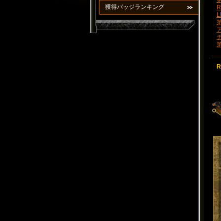
第
獲得バッジランキング
R
L