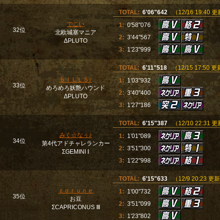
TOTAL:
6'06"642
（12/16 19:40 
でこい
1:
0'58"076
32位
北欧城塞マニア
2:
3'44"567
ΔPLUTO
3:
1'23"999
TOTAL:
6'11"518
（12/15 17:50 
ＢＩＬＬＳ♪
1:
1'03"932
33位
めろめろ妖艶ハウンド
2:
3'40"400
ΔPLUTO
3:
1'27"186
TOTAL:
6'15"387
（12/10 22:31 
みく☆なぅ♪
1:
1'01"089
34位
第4代アドチャレランカー
2:
3'51"300
ΣGEMINI Ⅰ
3:
1'22"998
TOTAL:
6'15"633
（12/9 20:23 更
ｚｏｒｕｎｅ
1:
1'00"732
35位
お豆
2:
3'51"099
ΣCAPRICONUS Ⅲ
3:
1'23"802