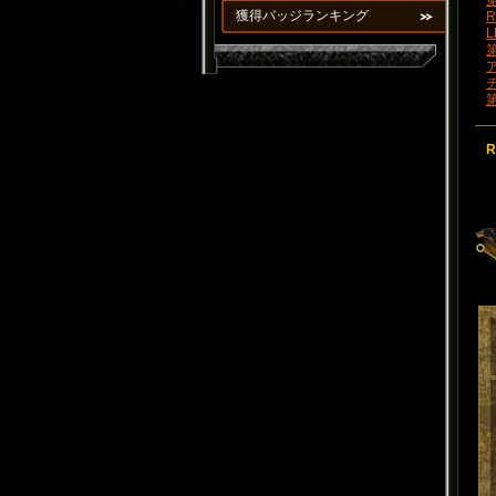
第
獲得バッジランキング
R
L