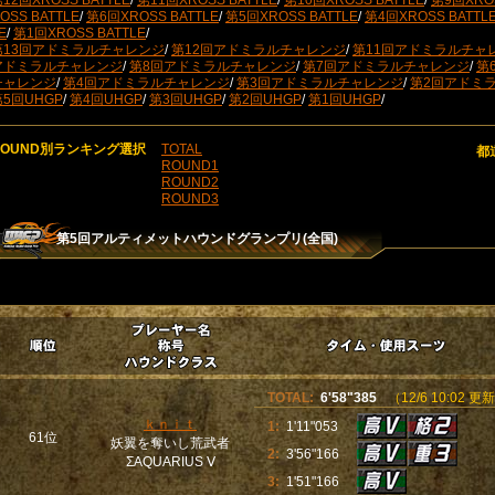
12回XROSS BATTLE
/
第11回XROSS BATTLE
/
第10回XROSS BATTLE
/
第9回XROS
OSS BATTLE
/
第6回XROSS BATTLE
/
第5回XROSS BATTLE
/
第4回XROSS BATTL
E
/
第1回XROSS BATTLE
/
第13回アドミラルチャレンジ
/
第12回アドミラルチャレンジ
/
第11回アドミラルチャ
アドミラルチャレンジ
/
第8回アドミラルチャレンジ
/
第7回アドミラルチャレンジ
/
第
チャレンジ
/
第4回アドミラルチャレンジ
/
第3回アドミラルチャレンジ
/
第2回アドミ
第5回UHGP
/
第4回UHGP
/
第3回UHGP
/
第2回UHGP
/
第1回UHGP
/
ROUND別ランキング選択
TOTAL
都
ROUND1
ROUND2
ROUND3
第5回アルティメットハウンドグランプリ(全国)
TOTAL:
6'58"385
（12/6 10:02 更
ｋｎｉｔ
1:
1'11"053
61位
妖翼を奪いし荒武者
2:
3'56"166
ΣAQUARIUS Ⅴ
3:
1'51"166