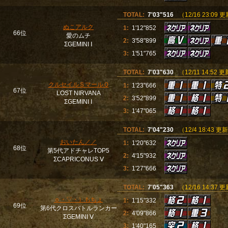
TOTAL:
7'03"516
（12/16 23:09 
ぬこアルク
1:
1'12"852
66位
愛のムチ
2:
3'58"899
ΣGEMINI Ⅰ
3:
1'51"765
TOTAL:
7'03"630
（12/11 14:52 
クルセイルＳマールＱ
1:
1'23"666
67位
LOST NIRVANA
2:
3'52"899
ΣGEMINI Ⅰ
3:
1'47"065
TOTAL:
7'04"230
（12/4 18:43 更
おいたん／／
1:
1'20"632
68位
第5代アドチャレTOP5
2:
4'15"932
ΣCAPRICONUS Ⅴ
3:
1'27"666
TOTAL:
7'05"363
（12/16 14:37 
ｏ・▽・）もちょ
1:
1'15"332
69位
第6代クロスバトルランカー
2:
4'09"866
ΣGEMINI Ⅴ
3:
1'40"165