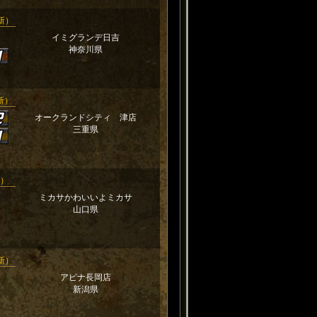
更新）
イミグランデ日吉
神奈川県
更新）
オークランドシティ 津店
三重県
新）
ミカサかわいいよミカサ
山口県
更新）
アピナ長岡店
新潟県