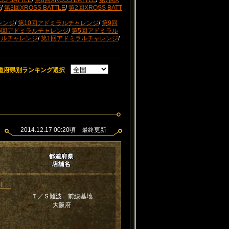
S BATTLE
/
第8回XROSS BATTLE
/
第7回X
E
/
第3回XROSS BATTLE
/
第2回XROSS BATT
レンジ
/
第10回アドミラルチャレンジ
/
第9回
6回アドミラルチャレンジ
/
第5回アドミラル
ラルチャレンジ
/
第1回アドミラルチャレンジ
/
道府県別ランキング選択
2014.12.17 00:20頃 最終更新
新）
Ｔ／Ｓ難波 前線基地
大阪府