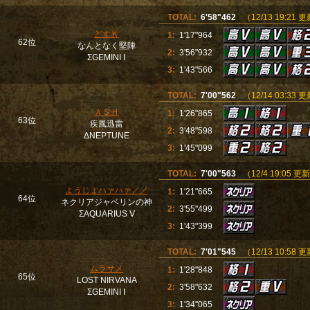
TOTAL:
6'58"462
（12/13 19:21 
どすＫ
1:
1'17"964
62位
なんとなく堅陣
2:
3'56"932
ΣGEMINI Ⅰ
3:
1'43"566
TOTAL:
7'00"562
（12/14 03:33 
ＡＳＨ
1:
1'26"865
63位
疾風迅雷
2:
3'48"598
ΔNEPTUNE
3:
1'45"099
TOTAL:
7'00"563
（12/4 19:05 更
ようじょハァハァ／／
1:
1'21"665
64位
ネクリアジャベリンの神
2:
3'55"499
ΣAQUARIUS Ⅴ
3:
1'43"399
TOTAL:
7'01"545
（12/13 10:58 
ムラサメ
1:
1'28"848
65位
LOST NIRVANA
2:
3'58"632
ΣGEMINI Ⅰ
3:
1'34"065