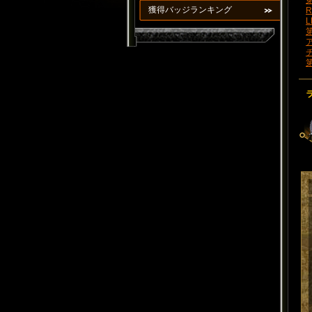
第
獲得バッジランキング
R
L