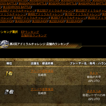
12回XROSS BATTLE
/
第11回XROSS BATTLE
/
第10回XROSS BATTLE
/
第9回XROS
OSS BATTLE
/
第6回XROSS BATTLE
/
第5回XROSS BATTLE
/
第4回XROSS BATTL
E
/
第1回XROSS BATTLE
/
第13回アドミラルチャレンジ
/
第12回アドミラルチャレンジ
/
第11回アドミラルチャ
アドミラルチャレンジ
/
第8回アドミラルチャレンジ
/
第7回アドミラルチャレンジ
/
第
チャレンジ
/
第4回アドミラルチャレンジ
/
第3回アドミラルチャレンジ
/
第2回アドミ
第5回UHGP
/
第4回UHGP
/
第3回UHGP
/
第2回UHGP
/
第1回UHGP
/
ランキング選択
EPランキング
店舗対抗ランキング
第2回アドミラルチャレンジ
店舗内ランキング
アミパラ佐世保店
Ｒｅｎ
長崎県
春暁の大帝
ΔPLUTO
アミパラ佐世保店
ささきうみ
長崎県
衛星レーザーの神
ΔPLUTO