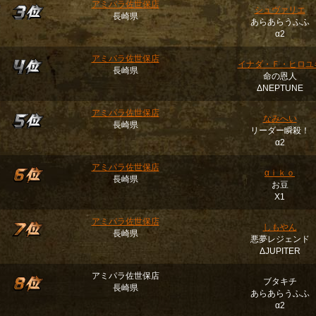
アミパラ佐世保店
シュヴァリエ
長崎県
あらあらうふふ
α2
アミパラ佐世保店
イナダ・Ｆ・ヒロユ
長崎県
命の恩人
ΔNEPTUNE
アミパラ佐世保店
なみへい
長崎県
リーダー瞬殺！
α2
アミパラ佐世保店
αｉｋｏ
長崎県
お豆
Χ1
アミパラ佐世保店
しもやん
長崎県
悪夢レジェンド
ΔJUPITER
アミパラ佐世保店
ブタキチ
長崎県
あらあらうふふ
α2