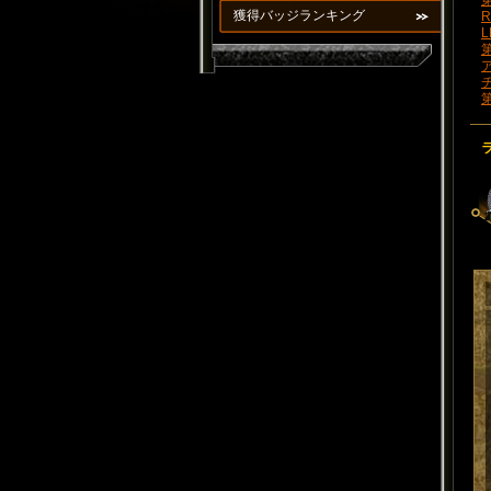
第
獲得バッジランキング
R
L