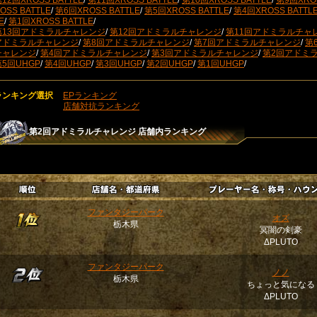
12回XROSS BATTLE
/
第11回XROSS BATTLE
/
第10回XROSS BATTLE
/
第9回XROS
OSS BATTLE
/
第6回XROSS BATTLE
/
第5回XROSS BATTLE
/
第4回XROSS BATTL
E
/
第1回XROSS BATTLE
/
第13回アドミラルチャレンジ
/
第12回アドミラルチャレンジ
/
第11回アドミラルチャ
アドミラルチャレンジ
/
第8回アドミラルチャレンジ
/
第7回アドミラルチャレンジ
/
第
チャレンジ
/
第4回アドミラルチャレンジ
/
第3回アドミラルチャレンジ
/
第2回アドミ
第5回UHGP
/
第4回UHGP
/
第3回UHGP
/
第2回UHGP
/
第1回UHGP
/
ランキング選択
EPランキング
店舗対抗ランキング
第2回アドミラルチャレンジ
店舗内ランキング
ファンタジーパーク
オズ
栃木県
冥闇の剣豪
ΔPLUTO
ファンタジーパーク
ノノ
栃木県
ちょっと気になる
ΔPLUTO