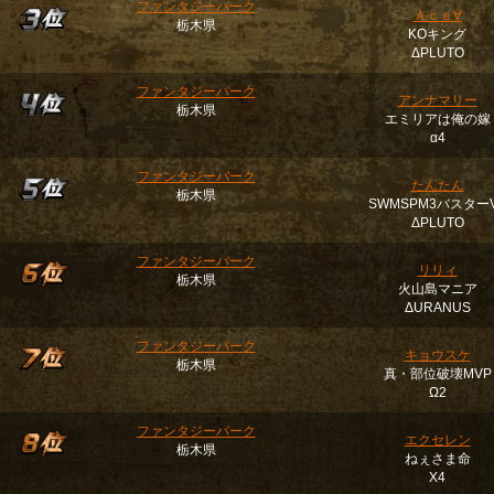
ファンタジーパーク
Ａｃｅ∀
栃木県
KOキング
ΔPLUTO
ファンタジーパーク
アンナマリー
栃木県
エミリアは俺の嫁
α4
ファンタジーパーク
たんたん
栃木県
SWMSPM3バスター
ΔPLUTO
ファンタジーパーク
リリィ
栃木県
火山島マニア
ΔURANUS
ファンタジーパーク
キョウスケ
栃木県
真・部位破壊MVP
Ω2
ファンタジーパーク
エクセレン
栃木県
ねぇさま命
Χ4