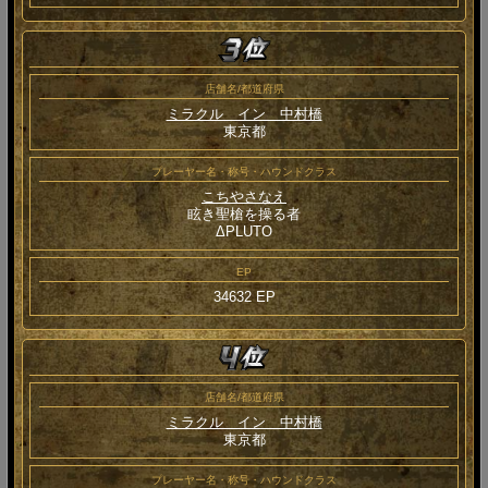
店舗名/都道府県
ミラクル イン 中村橋
東京都
プレーヤー名・称号・ハウンドクラス
こちやさなえ
眩き聖槍を操る者
ΔPLUTO
EP
34632 EP
店舗名/都道府県
ミラクル イン 中村橋
東京都
プレーヤー名・称号・ハウンドクラス