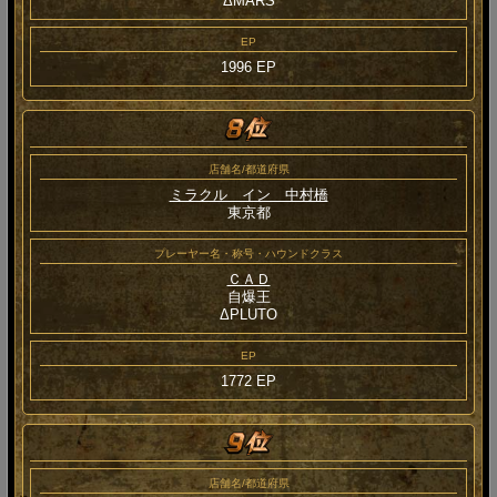
ΔMARS
EP
1996 EP
店舗名/都道府県
ミラクル イン 中村橋
東京都
プレーヤー名・称号・ハウンドクラス
ＣＡＤ
自爆王
ΔPLUTO
EP
1772 EP
店舗名/都道府県