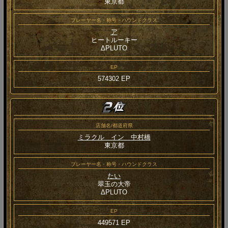
東京都
プレーヤー名・称号・ハウンドクラス
ア
ヒートルーキー
ΔPLUTO
EP
574302 EP
店舗名/都道府県
ミラクル イン 中村橋
東京都
プレーヤー名・称号・ハウンドクラス
たい
翠玉の大帝
ΔPLUTO
EP
449571 EP