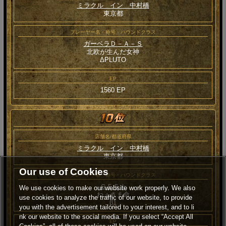
ミラクル イン 中村橋
東京都
プレーヤー名・称号・ハウンドクラス
ガーベラＤ－Ａ－Ｓ
北欧が生んだ女神
ΔPLUTO
EP
1560 EP
店舗名/都道府県
ミラクル イン 中村橋
東京都
Our use of Cookies
プレーヤー名・称号・ハウンドクラス
ＧＦＳ☆
We use cookies to make our website work properly. We also
ねぇさま命
use cookies to analyze the traffic of our website, to provide
β1
you with the advertisement tailored to your interest, and to li
nk our website to the social media. If you select “Accept All
EP