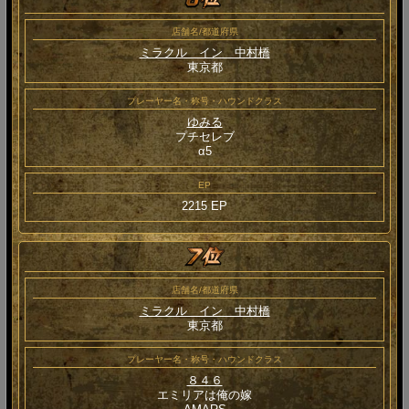
店舗名/都道府県
ミラクル イン 中村橋
東京都
プレーヤー名・称号・ハウンドクラス
ゆみる
プチセレブ
α5
EP
2215 EP
店舗名/都道府県
ミラクル イン 中村橋
東京都
プレーヤー名・称号・ハウンドクラス
８４６
エミリアは俺の嫁