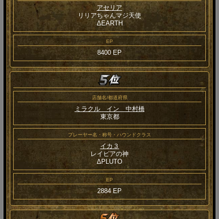
アセリア
リリアちゃんマジ天使
ΔEARTH
EP
8400 EP
店舗名/都道府県
ミラクル イン 中村橋
東京都
プレーヤー名・称号・ハウンドクラス
イカ３
レイピアの神
ΔPLUTO
EP
2884 EP