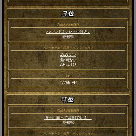
店舗名/都道府県
ハウンドを♪やっつけろ♪
愛知県
プレーヤー名・称号・ハウンドクラス
めめタン
勉強熱心
ΔPLUTO
EP
27755 EP
店舗名/都道府県
博士に勝って故郷で店を…
愛知県
プレーヤー名・称号・ハウンドクラス