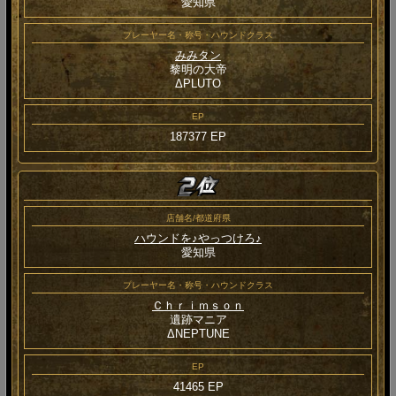
愛知県
プレーヤー名・称号・ハウンドクラス
みみタン
黎明の大帝
ΔPLUTO
EP
187377 EP
店舗名/都道府県
ハウンドを♪やっつけろ♪
愛知県
プレーヤー名・称号・ハウンドクラス
Ｃｈｒｉｍｓｏｎ
遺跡マニア
ΔNEPTUNE
EP
41465 EP