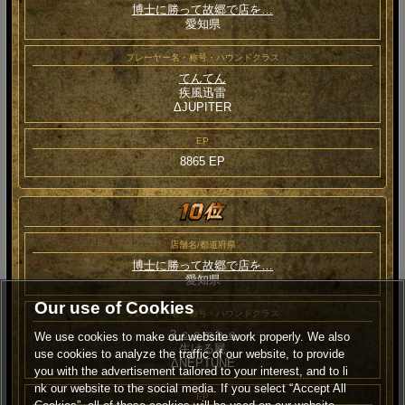
博士に勝って故郷で店を…
愛知県
プレーヤー名・称号・ハウンドクラス
てんてん
疾風迅雷
ΔJUPITER
EP
8865 EP
店舗名/都道府県
博士に勝って故郷で店を…
愛知県
Our use of Cookies
プレーヤー名・称号・ハウンドクラス
３ｃｏｍｂｏ
We use cookies to make our website work properly. We also
生ける屍
use cookies to analyze the traffic of our website, to provide
ΔNEPTUNE
you with the advertisement tailored to your interest, and to li
nk our website to the social media. If you select “Accept All
EP