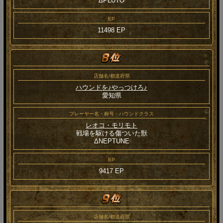
ΔPLUTO
EP
11498 EP
店舗名/都道府県
ハウンドを♪やっつけろ♪
愛知県
プレーヤー名・称号・ハウンドクラス
レオコ・モリモト
戦場を駆ける傷ついた獣
ΔNEPTUNE
EP
9417 EP
店舗名/都道府県