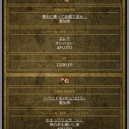
店舗名/都道府県
博士に勝って故郷で店を…
愛知県
プレーヤー名・称号・ハウンドクラス
エレナ
オレのせい
ΔPLUTO
EP
13290 EP
店舗名/都道府県
ハウンドを♪やっつけろ♪
愛知県
プレーヤー名・称号・ハウンドクラス
かまってリュウ「シ」
神の衣を纏いし者