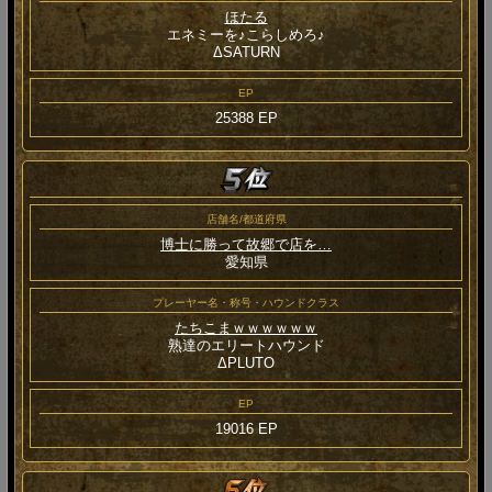
ほたる
エネミーを♪こらしめろ♪
ΔSATURN
EP
25388 EP
店舗名/都道府県
博士に勝って故郷で店を…
愛知県
プレーヤー名・称号・ハウンドクラス
たちこまｗｗｗｗｗｗ
熟達のエリートハウンド
ΔPLUTO
EP
19016 EP