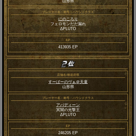
山形県
プレーヤー名・称号・ハウンドクラス
にのころり
フェロモンだだ漏れ
ΔPLUTO
EP
413935 EP
店舗名/都道府県
すーぱーのヴぁ＠天童
山形県
プレーヤー名・称号・ハウンドクラス
アバディーン
冥闇の光撃王
ΔPLUTO
EP
246205 EP