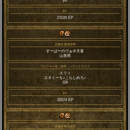
β5
EP
23100 EP
店舗名/都道府県
すーぱーのヴぁ＠天童
山形県
プレーヤー名・称号・ハウンドクラス
エリィ
エネミーを♪こらしめろ♪
Ω8
EP
20074 EP
店舗名/都道府県