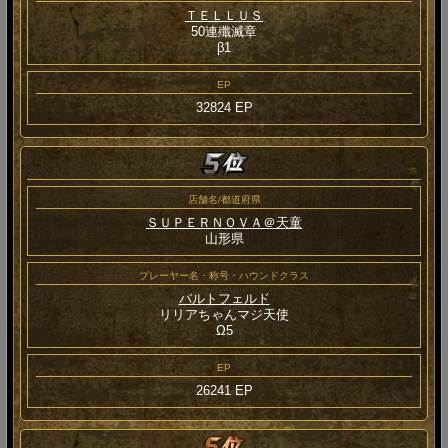
ＴＥＬＬＵＳ
50連殲滅章
β1
EP
32824 EP
店舗名/都道府県
ＳＵＰＥＲＮＯＶＡ＠天童
山形県
プレーヤー名・称号・ハウンドクラス
バルトフェルド
リリアちゃんマジ天使
Ω5
EP
26241 EP