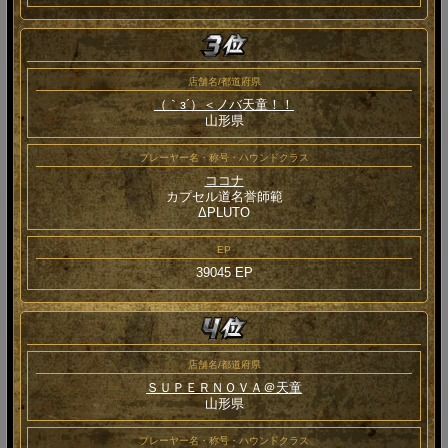
店舗名/都道府県
（｀з´）＜ノバ天童！！
山形県
プレーヤー名・称号・ハウンドクラス
ココナ
カプセル道名誉師範
ΔPLUTO
EP
39045 EP
店舗名/都道府県
ＳＵＰＥＲＮＯＶＡ＠天童
山形県
プレーヤー名・称号・ハウンドクラス