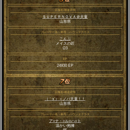
店舗名/都道府県
ＳＵＰＥＲＮＯＶＡ＠天童
山形県
プレーヤー名・称号・ハウンドクラス
こんぶ
メイスの匠
Ω3
EP
24930 EP
店舗名/都道府県
（｀з´）＜ノバ天童！！
山形県
プレーヤー名・称号・ハウンドクラス
ア○ナ・○ル○ハ○ト
温かい抱擁