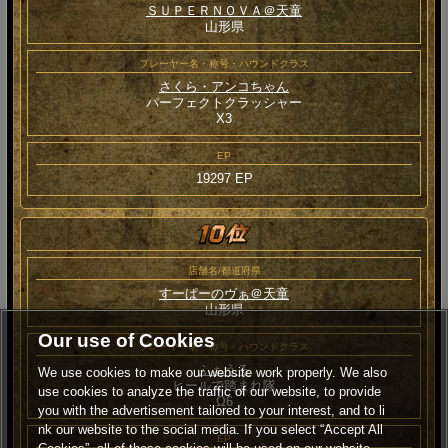
ＳＵＰＥＲＮＯＶＡ＠天童
山形県
プレーヤー名・称号・ハウンドクラス
さくら・アンコちゃん
パーフェクトクラッシャー
Χ3
EP
19297 EP
店舗名/都道府県
すーぱーのヴぁ＠天童
山形県
Our use of Cookies
プレーヤー名・称号・ハウンドクラス
ふぁうる
We use cookies to make our website work properly. We also
ヒールで踏まれ隊
use cookies to analyze the traffic of our website, to provide
Ω6
you with the advertisement tailored to your interest, and to li
nk our website to the social media. If you select “Accept All
EP