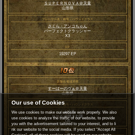
ＳＵＰＥＲＮＯＶＡ＠天童
山形県
プレーヤー名・称号・ハウンドクラス
さくら・アンコちゃん
パーフェクトクラッシャー
Χ3
EP
19297 EP
店舗名/都道府県
すーぱーのヴぁ＠天童
山形県
Our use of Cookies
プレーヤー名・称号・ハウンドクラス
ふぁうる
We use cookies to make our website work properly. We also
ヒールで踏まれ隊
use cookies to analyze the traffic of our website, to provide
Ω6
you with the advertisement tailored to your interest, and to li
nk our website to the social media. If you select “Accept All
EP