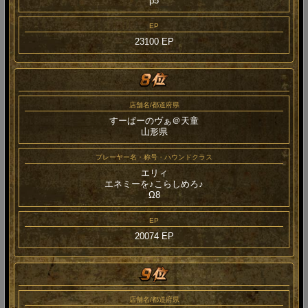
β5
EP
23100 EP
店舗名/都道府県
すーぱーのヴぁ＠天童
山形県
プレーヤー名・称号・ハウンドクラス
エリィ
エネミーを♪こらしめろ♪
Ω8
EP
20074 EP
店舗名/都道府県