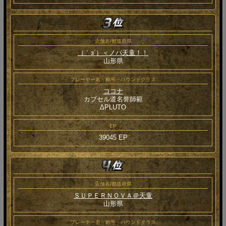
店舗名/都道府県
（｀з´）＜ノバ天童！！
山形県
プレーヤー名・称号・ハウンドクラス
ココナ
カプセル道名誉師範
ΔPLUTO
EP
39045 EP
店舗名/都道府県
ＳＵＰＥＲＮＯＶＡ＠天童
山形県
プレーヤー名・称号・ハウンドクラス