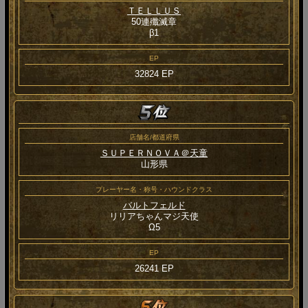
ＴＥＬＬＵＳ
50連殲滅章
β1
EP
32824 EP
店舗名/都道府県
ＳＵＰＥＲＮＯＶＡ＠天童
山形県
プレーヤー名・称号・ハウンドクラス
バルトフェルド
リリアちゃんマジ天使
Ω5
EP
26241 EP