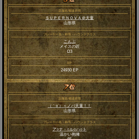
店舗名/都道府県
ＳＵＰＥＲＮＯＶＡ＠天童
山形県
プレーヤー名・称号・ハウンドクラス
こんぶ
メイスの匠
Ω3
EP
24930 EP
店舗名/都道府県
（｀з´）＜ノバ天童！！
山形県
プレーヤー名・称号・ハウンドクラス
ア○ナ・○ル○ハ○ト
温かい抱擁