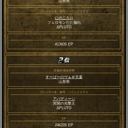
山形県
プレーヤー名・称号・ハウンドクラス
にのころり
フェロモンだだ漏れ
ΔPLUTO
EP
413935 EP
店舗名/都道府県
すーぱーのヴぁ＠天童
山形県
プレーヤー名・称号・ハウンドクラス
アバディーン
冥闇の光撃王
ΔPLUTO
EP
246205 EP