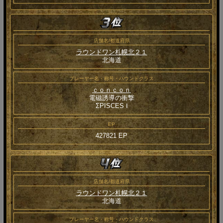
店舗名/都道府県
ラウンドワン札幌北２１
北海道
プレーヤー名・称号・ハウンドクラス
ｃｏｎｃｏｎ
電磁誘導の衝撃
ΣPISCES Ⅰ
EP
427821 EP
店舗名/都道府県
ラウンドワン札幌北２１
北海道
プレーヤー名・称号・ハウンドクラス