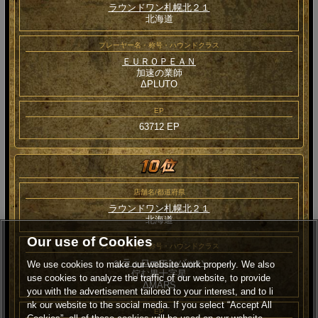
ラウンドワン札幌北２１
北海道
プレーヤー名・称号・ハウンドクラス
ＥＵＲＯＰＥＡＮ
加速の業師
ΔPLUTO
EP
63712 EP
店舗名/都道府県
ラウンドワン札幌北２１
北海道
Our use of Cookies
プレーヤー名・称号・ハウンドクラス
ヘラ・ローエンバッハ
We use cookies to make our website work properly. We also
佇む黒十字星
use cookies to analyze the traffic of our website, to provide
ΔMARS
you with the advertisement tailored to your interest, and to li
nk our website to the social media. If you select “Accept All
EP