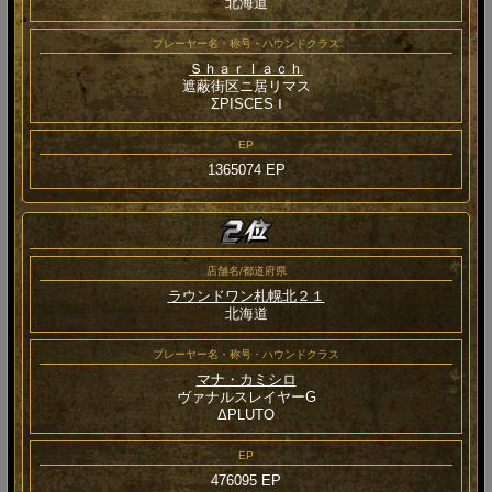
北海道
プレーヤー名・称号・ハウンドクラス
Ｓｈａｒｌａｃｈ
遮蔽街区ニ居リマス
ΣPISCES Ⅰ
EP
1365074 EP
店舗名/都道府県
ラウンドワン札幌北２１
北海道
プレーヤー名・称号・ハウンドクラス
マナ・カミシロ
ヴァナルスレイヤーG
ΔPLUTO
EP
476095 EP