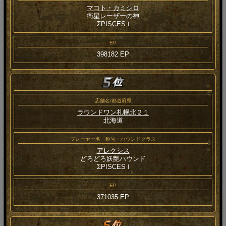
マコト・カミシロ
衛星レーザーの神
ΣPISCES Ⅰ
EP
398182 EP
店舗名/都道府県
ラウンドワン札幌北２１
北海道
プレーヤー名・称号・ハウンドクラス
アレクシス
どろどろ妖艶ハウンド
ΣPISCES Ⅰ
EP
371035 EP