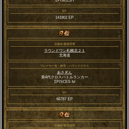
ΣPISCES Ⅰ
EP
141802 EP
店舗名/都道府県
ラウンドワン札幌北２１
北海道
プレーヤー名・称号・ハウンドクラス
あさぎん
第4代クロスバトルランカー
ΣPISCES Ⅳ
EP
66787 EP
店舗名/都道府県