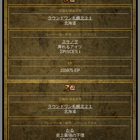
店舗名/都道府県
ラウンドワン札幌北２１
北海道
プレーヤー名・称号・ハウンドクラス
スサノヲ
痺れるアイツ
ΣPISCES Ⅰ
EP
155975 EP
店舗名/都道府県
ラウンドワン札幌北２１
北海道
プレーヤー名・称号・ハウンドクラス
かる
史上最強の下僕