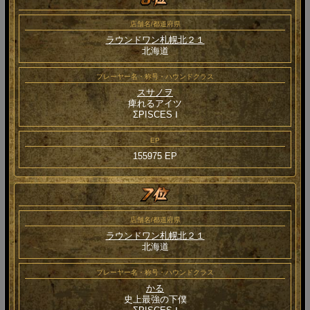
店舗名/都道府県
ラウンドワン札幌北２１
北海道
プレーヤー名・称号・ハウンドクラス
スサノヲ
痺れるアイツ
ΣPISCES Ⅰ
EP
155975 EP
店舗名/都道府県
ラウンドワン札幌北２１
北海道
プレーヤー名・称号・ハウンドクラス
かる
史上最強の下僕