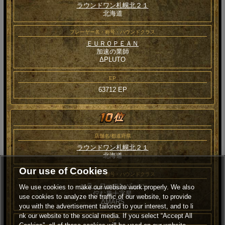
ラウンドワン札幌北２１
北海道
プレーヤー名・称号・ハウンドクラス
ＥＵＲＯＰＥＡＮ
加速の業師
ΔPLUTO
EP
63712 EP
店舗名/都道府県
ラウンドワン札幌北２１
北海道
Our use of Cookies
プレーヤー名・称号・ハウンドクラス
ヘラ・ローエンバッハ
We use cookies to make our website work properly. We also
佇む黒十字星
use cookies to analyze the traffic of our website, to provide
ΔMARS
you with the advertisement tailored to your interest, and to li
nk our website to the social media. If you select “Accept All
EP