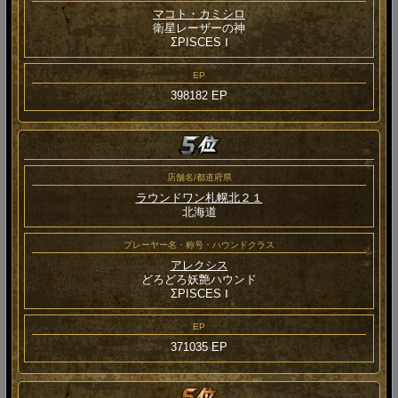
マコト・カミシロ
衛星レーザーの神
ΣPISCES Ⅰ
EP
398182 EP
店舗名/都道府県
ラウンドワン札幌北２１
北海道
プレーヤー名・称号・ハウンドクラス
アレクシス
どろどろ妖艶ハウンド
ΣPISCES Ⅰ
EP
371035 EP