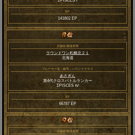
ΣPISCES Ⅰ
EP
141802 EP
店舗名/都道府県
ラウンドワン札幌北２１
北海道
プレーヤー名・称号・ハウンドクラス
あさぎん
第4代クロスバトルランカー
ΣPISCES Ⅳ
EP
66787 EP
店舗名/都道府県