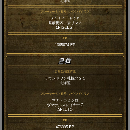
北海道
プレーヤー名・称号・ハウンドクラス
Ｓｈａｒｌａｃｈ
遮蔽街区ニ居リマス
ΣPISCES Ⅰ
EP
1365074 EP
店舗名/都道府県
ラウンドワン札幌北２１
北海道
プレーヤー名・称号・ハウンドクラス
マナ・カミシロ
ヴァナルスレイヤーG
ΔPLUTO
EP
476095 EP