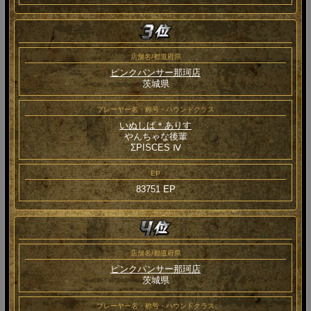
店舗名/都道府県
ピンクパンサー那珂店
茨城県
プレーヤー名・称号・ハウンドクラス
いぬしば＊ありす
やんちゃな後輩
ΣPISCES Ⅳ
EP
83751 EP
店舗名/都道府県
ピンクパンサー那珂店
茨城県
プレーヤー名・称号・ハウンドクラス