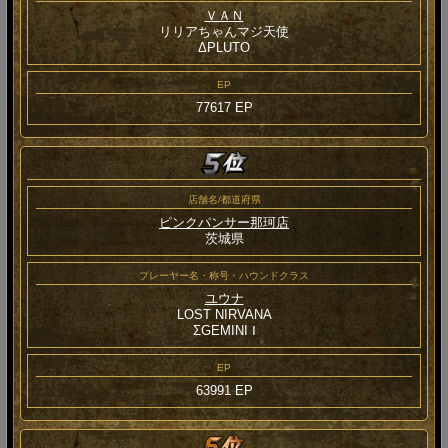
ＶＡＮ
リリアちゃんマジ天使
ΔPLUTO
EP
77617 EP
店舗名/都道府県
ピンクパンサー那珂店
茨城県
プレーヤー名・称号・ハウンドクラス
ユウナ
LOST NIRVANA
ΣGEMINI Ⅰ
EP
63991 EP