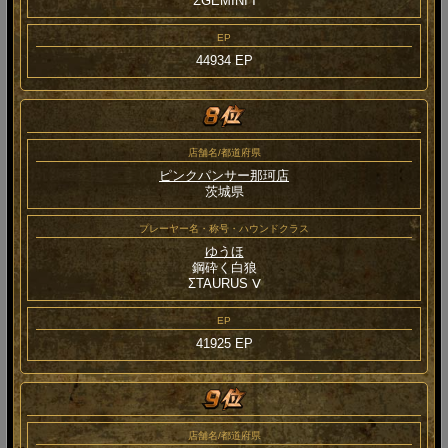
ΣGEMINI Ⅰ
EP
44934 EP
店舗名/都道府県
ピンクパンサー那珂店
茨城県
プレーヤー名・称号・ハウンドクラス
ゆうほ
鋼砕く白狼
ΣTAURUS Ⅴ
EP
41925 EP
店舗名/都道府県