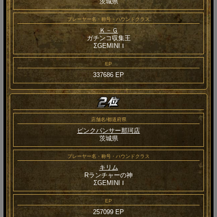
茨城県
プレーヤー名・称号・ハウンドクラス
Ｋ－Ｇ
ガチンコ収集王
ΣGEMINI Ⅰ
EP
337686 EP
店舗名/都道府県
ピンクパンサー那珂店
茨城県
プレーヤー名・称号・ハウンドクラス
キリム
Rランチャーの神
ΣGEMINI Ⅰ
EP
257099 EP