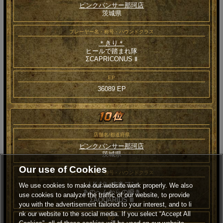
ピンクパンサー那珂店
茨城県
プレーヤー名・称号・ハウンドクラス
＊きり＊
ヒールで踏まれ隊
ΣCAPRICONUS Ⅱ
EP
36089 EP
店舗名/都道府県
ピンクパンサー那珂店
茨城県
Our use of Cookies
プレーヤー名・称号・ハウンドクラス
ＪＫだいすきマン
We use cookies to make our website work properly. We also
あのへんからの瞬き
use cookies to analyze the traffic of our website, to provide
ΣAQUARIUS Ⅲ
you with the advertisement tailored to your interest, and to li
nk our website to the social media. If you select “Accept All
EP