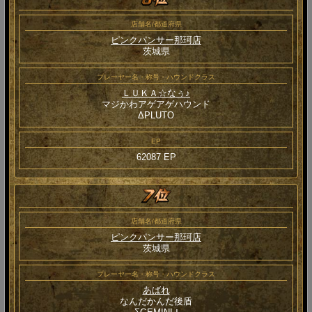
店舗名/都道府県
ピンクパンサー那珂店
茨城県
プレーヤー名・称号・ハウンドクラス
ＬＵＫＡ☆なぅ♪
マジかわアゲアゲハウンド
ΔPLUTO
EP
62087 EP
店舗名/都道府県
ピンクパンサー那珂店
茨城県
プレーヤー名・称号・ハウンドクラス
あばれ
なんだかんだ後盾