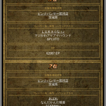
店舗名/都道府県
ピンクパンサー那珂店
茨城県
プレーヤー名・称号・ハウンドクラス
ＬＵＫＡ☆なぅ♪
マジかわアゲアゲハウンド
ΔPLUTO
EP
62087 EP
店舗名/都道府県
ピンクパンサー那珂店
茨城県
プレーヤー名・称号・ハウンドクラス
あばれ
なんだかんだ後盾