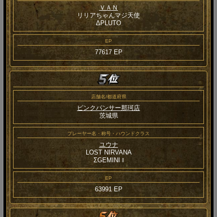
ＶＡＮ
リリアちゃんマジ天使
ΔPLUTO
EP
77617 EP
店舗名/都道府県
ピンクパンサー那珂店
茨城県
プレーヤー名・称号・ハウンドクラス
ユウナ
LOST NIRVANA
ΣGEMINI Ⅰ
EP
63991 EP