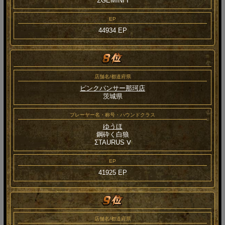
ΣGEMINI Ⅰ
EP
44934 EP
店舗名/都道府県
ピンクパンサー那珂店
茨城県
プレーヤー名・称号・ハウンドクラス
ゆうほ
鋼砕く白狼
ΣTAURUS Ⅴ
EP
41925 EP
店舗名/都道府県