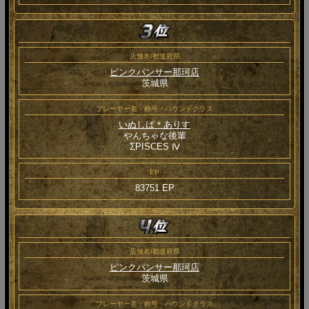
店舗名/都道府県
ピンクパンサー那珂店
茨城県
プレーヤー名・称号・ハウンドクラス
いぬしば＊ありす
やんちゃな後輩
ΣPISCES Ⅳ
EP
83751 EP
店舗名/都道府県
ピンクパンサー那珂店
茨城県
プレーヤー名・称号・ハウンドクラス