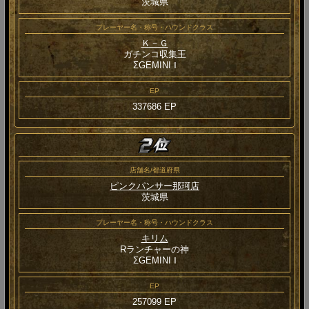
茨城県
プレーヤー名・称号・ハウンドクラス
Ｋ－Ｇ
ガチンコ収集王
ΣGEMINI Ⅰ
EP
337686 EP
店舗名/都道府県
ピンクパンサー那珂店
茨城県
プレーヤー名・称号・ハウンドクラス
キリム
Rランチャーの神
ΣGEMINI Ⅰ
EP
257099 EP