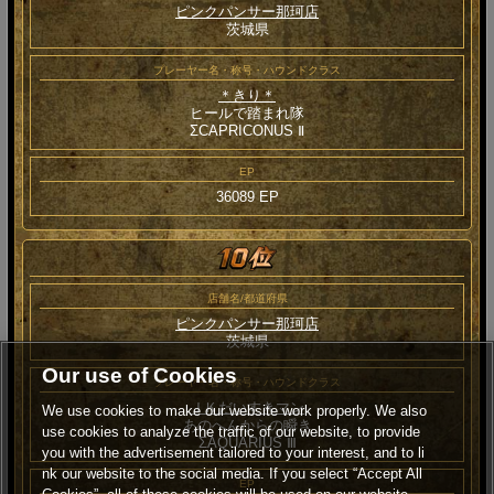
ピンクパンサー那珂店
茨城県
プレーヤー名・称号・ハウンドクラス
＊きり＊
ヒールで踏まれ隊
ΣCAPRICONUS Ⅱ
EP
36089 EP
店舗名/都道府県
ピンクパンサー那珂店
茨城県
Our use of Cookies
プレーヤー名・称号・ハウンドクラス
ＪＫだいすきマン
We use cookies to make our website work properly. We also
あのへんからの瞬き
use cookies to analyze the traffic of our website, to provide
ΣAQUARIUS Ⅲ
you with the advertisement tailored to your interest, and to li
nk our website to the social media. If you select “Accept All
EP