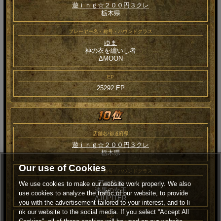
遊ｉｎｇ☆２００円３クレ
栃木県
プレーヤー名・称号・ハウンドクラス
ゆま
神の衣を纏いし者
ΔMOON
EP
25292 EP
店舗名/都道府県
遊ｉｎｇ☆２００円３クレ
栃木県
Our use of Cookies
プレーヤー名・称号・ハウンドクラス
アーリィ
We use cookies to make our website work properly. We also
漆黒の女王
use cookies to analyze the traffic of our website, to provide
ΔJUPITER
you with the advertisement tailored to your interest, and to li
nk our website to the social media. If you select “Accept All
EP