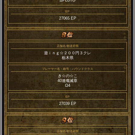
ΔPLUTO
EP
27065 EP
店舗名/都道府県
遊ｉｎｇ☆２００円３クレ
栃木県
プレーヤー名・称号・ハウンドクラス
き☆の☆こ
40連殲滅章
Ω4
EP
27039 EP
店舗名/都道府県