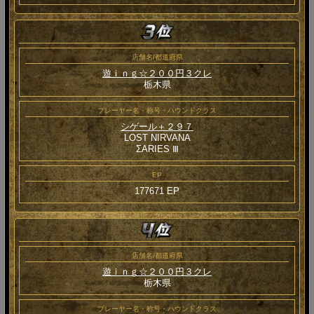
店舗名/都道府県
遊ｉｎｇ☆２００円３クレ
栃木県
プレーヤー名・称号・ハウンドクラス
シゲール＋２９７
LOST NIRVANA
ΣARIES Ⅲ
EP
177671 EP
店舗名/都道府県
遊ｉｎｇ☆２００円３クレ
栃木県
プレーヤー名・称号・ハウンドクラス