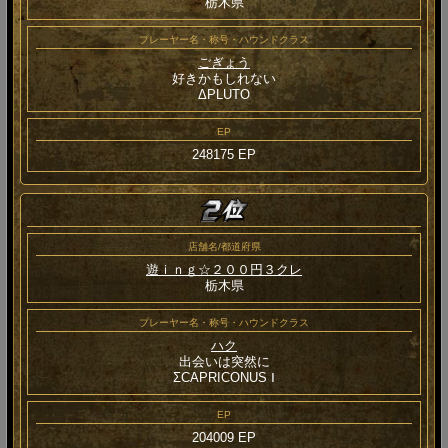
栃木県
プレーヤー名・称号・ハウンドクラス
ごぎょう
好きかもしれない
ΔPLUTO
EP
248175 EP
店舗名/都道府県
遊ｉｎｇ☆２００円３クレ
栃木県
プレーヤー名・称号・ハウンドクラス
ハク
出会いは突然に
ΣCAPRICONUS Ⅰ
EP
204009 EP