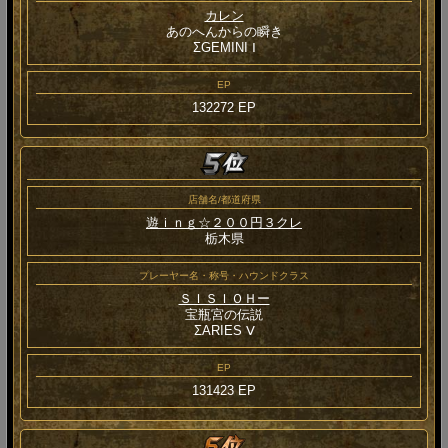
カレン
あのへんからの瞬き
ΣGEMINI Ⅰ
EP
132272 EP
店舗名/都道府県
遊ｉｎｇ☆２００円３クレ
栃木県
プレーヤー名・称号・ハウンドクラス
ＳＩＳＩＯＨー
宝瓶宮の伝説
ΣARIES Ⅴ
EP
131423 EP