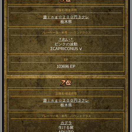
店舗名/都道府県
遊ｉｎｇ☆２００円３クレ
栃木県
プレーヤー名・称号・ハウンドクラス
＊れい＊
ピンクの波動
ΣCAPRICONUS Ⅴ
EP
103696 EP
店舗名/都道府県
遊ｉｎｇ☆２００円３クレ
栃木県
プレーヤー名・称号・ハウンドクラス
カグラ
生ける屍