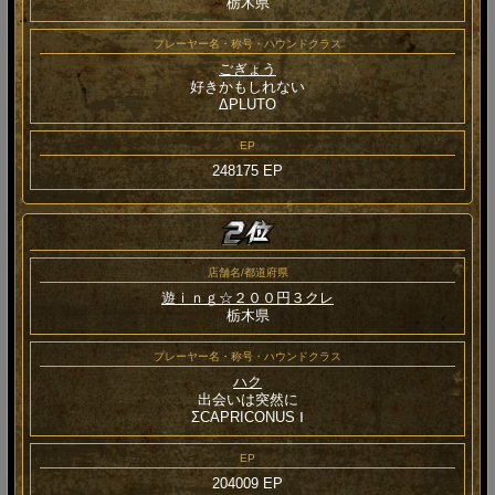
栃木県
プレーヤー名・称号・ハウンドクラス
ごぎょう
好きかもしれない
ΔPLUTO
EP
248175 EP
店舗名/都道府県
遊ｉｎｇ☆２００円３クレ
栃木県
プレーヤー名・称号・ハウンドクラス
ハク
出会いは突然に
ΣCAPRICONUS Ⅰ
EP
204009 EP