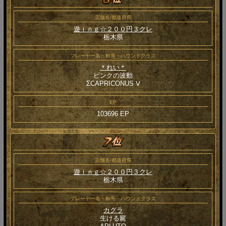
店舗名/都道府県
遊ｉｎｇ☆２００円３クレ
栃木県
プレーヤー名・称号・ハウンドクラス
＊れい＊
ピンクの波動
ΣCAPRICONUS Ⅴ
EP
103696 EP
店舗名/都道府県
遊ｉｎｇ☆２００円３クレ
栃木県
プレーヤー名・称号・ハウンドクラス
カグラ
生ける屍