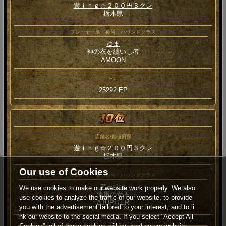
遊ｉｎｇ☆２００円３クレ
栃木県
プレーヤー名・称号・ハウンドクラス
ゆま
神の衣を纏いし者
ΔMOON
EP
25292 EP
店舗名/都道府県
遊ｉｎｇ☆２００円３クレ
栃木県
Our use of Cookies
プレーヤー名・称号・ハウンドクラス
アーリィ
We use cookies to make our website work properly. We also
漆黒の女王
use cookies to analyze the traffic of our website, to provide
ΔJUPITER
you with the advertisement tailored to your interest, and to li
nk our website to the social media. If you select “Accept All
EP