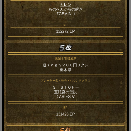
カレン
あのへんからの瞬き
ΣGEMINI Ⅰ
EP
132272 EP
店舗名/都道府県
遊ｉｎｇ☆２００円３クレ
栃木県
プレーヤー名・称号・ハウンドクラス
ＳＩＳＩＯＨー
宝瓶宮の伝説
ΣARIES Ⅴ
EP
131423 EP