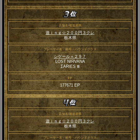
店舗名/都道府県
遊ｉｎｇ☆２００円３クレ
栃木県
プレーヤー名・称号・ハウンドクラス
シゲール＋２９７
LOST NIRVANA
ΣARIES Ⅲ
EP
177671 EP
店舗名/都道府県
遊ｉｎｇ☆２００円３クレ
栃木県
プレーヤー名・称号・ハウンドクラス