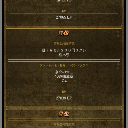
ΔPLUTO
EP
27065 EP
店舗名/都道府県
遊ｉｎｇ☆２００円３クレ
栃木県
プレーヤー名・称号・ハウンドクラス
き☆の☆こ
40連殲滅章
Ω4
EP
27039 EP
店舗名/都道府県