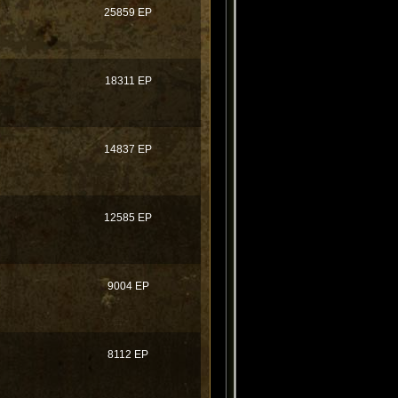
25859 EP
18311 EP
14837 EP
12585 EP
9004 EP
！
8112 EP