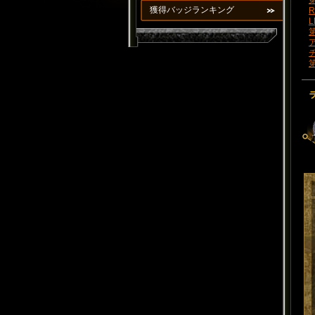
第
獲得バッジランキング
R
L