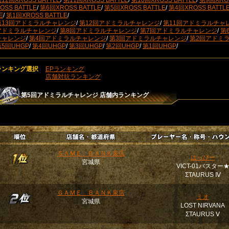
12回XROSS BATTLE
/
第11回XROSS BATTLE
/
第10回XROSS BATTLE
/
第9回XROS
OSS BATTLE
/
第6回XROSS BATTLE
/
第5回XROSS BATTLE
/
第4回XROSS BATTL
E
/
第1回XROSS BATTLE
/
第13回アドミラルチャレンジ
/
第12回アドミラルチャレンジ
/
第11回アドミラルチャ
アドミラルチャレンジ
/
第8回アドミラルチャレンジ
/
第7回アドミラルチャレンジ
/
第
チャレンジ
/
第4回アドミラルチャレンジ
/
第3回アドミラルチャレンジ
/
第2回アドミ
第5回UHGP
/
第4回UHGP
/
第3回UHGP
/
第2回UHGP
/
第1回UHGP
/
ランキング選択
EPランキング
店舗対抗ランキング
第5回アドミラルチャレンジ
店舗内ランキング
ＧＡＭＥ ＢＡＮＫ泉店
はっぴー
宮城県
VICT-01バスター
ΣTAURUS Ⅳ
ＧＡＭＥ ＢＡＮＫ泉店
ミオ
宮城県
LOST NIRVANA
ΣTAURUS Ⅴ