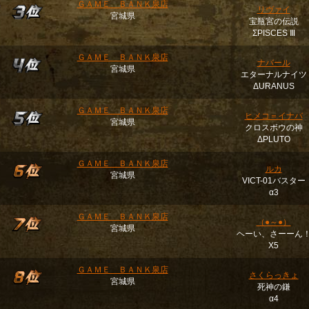
ＧＡＭＥ ＢＡＮＫ泉店
リヴァイ
宮城県
宝瓶宮の伝説
ΣPISCES Ⅲ
ＧＡＭＥ ＢＡＮＫ泉店
ナバール
宮城県
エターナルナイツ
ΔURANUS
ＧＡＭＥ ＢＡＮＫ泉店
ヒメコ＝イナバ
宮城県
クロスボウの神
ΔPLUTO
ＧＡＭＥ ＢＡＮＫ泉店
ルカ
宮城県
VICT-01バスター
α3
ＧＡＭＥ ＢＡＮＫ泉店
（●～●）
宮城県
ヘーい、さーーん
Χ5
ＧＡＭＥ ＢＡＮＫ泉店
さくらっきょ
宮城県
死神の鎌
α4