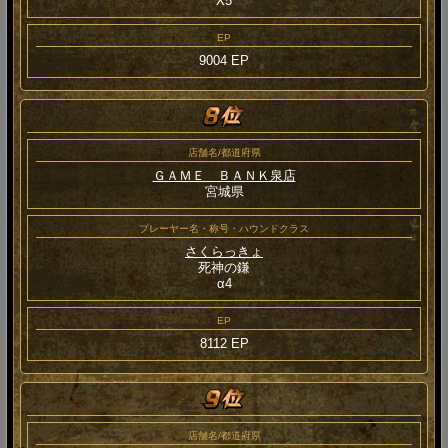
Χ5
EP
9004 EP
店舗名/都道府県
ＧＡＭＥ ＢＡＮＫ泉店
宮城県
プレーヤー名・称号・ハウンドクラス
さくらっきょ
死神の鎌
α4
EP
8112 EP
店舗名/都道府県