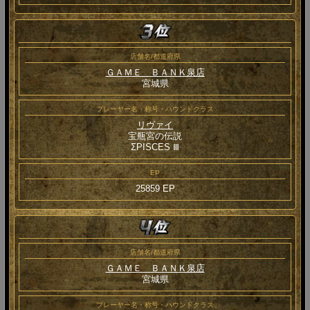
店舗名/都道府県
ＧＡＭＥ ＢＡＮＫ泉店
宮城県
プレーヤー名・称号・ハウンドクラス
リヴァイ
宝瓶宮の伝説
ΣPISCES Ⅲ
EP
25859 EP
店舗名/都道府県
ＧＡＭＥ ＢＡＮＫ泉店
宮城県
プレーヤー名・称号・ハウンドクラス