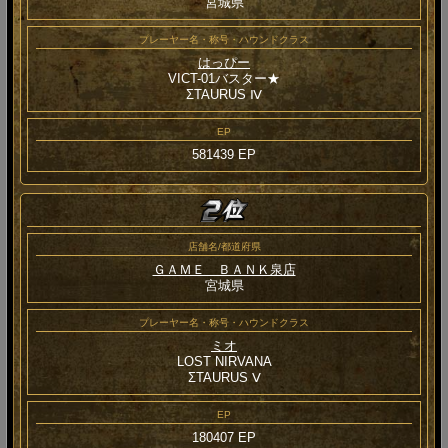
宮城県
プレーヤー名・称号・ハウンドクラス
はっぴー
VICT-01バスター★
ΣTAURUS Ⅳ
EP
581439 EP
店舗名/都道府県
ＧＡＭＥ ＢＡＮＫ泉店
宮城県
プレーヤー名・称号・ハウンドクラス
ミオ
LOST NIRVANA
ΣTAURUS Ⅴ
EP
180407 EP