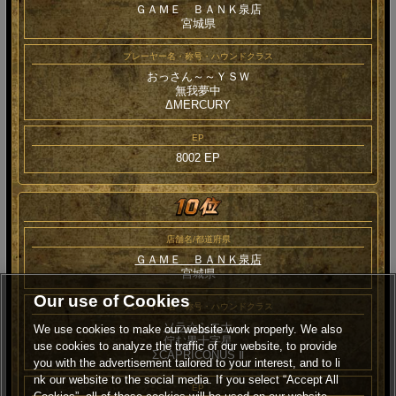
ＧＡＭＥ ＢＡＮＫ泉店
宮城県
プレーヤー名・称号・ハウンドクラス
おっさん～～ＹＳＷ
無我夢中
ΔMERCURY
EP
8002 EP
店舗名/都道府県
ＧＡＭＥ ＢＡＮＫ泉店
宮城県
Our use of Cookies
プレーヤー名・称号・ハウンドクラス
ソラ☆シエナ
We use cookies to make our website work properly. We also
佇む黒十字星
use cookies to analyze the traffic of our website, to provide
ΣCAPRICONUS Ⅱ
you with the advertisement tailored to your interest, and to li
nk our website to the social media. If you select “Accept All
EP