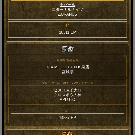
ナバール
エターナルナイツ
ΔURANUS
EP
18311 EP
店舗名/都道府県
ＧＡＭＥ ＢＡＮＫ泉店
宮城県
プレーヤー名・称号・ハウンドクラス
ヒメコ＝イナバ
クロスボウの神
ΔPLUTO
EP
14837 EP