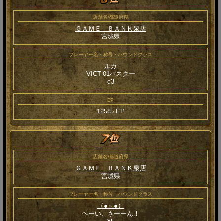
店舗名/都道府県
ＧＡＭＥ ＢＡＮＫ泉店
宮城県
プレーヤー名・称号・ハウンドクラス
ルカ
VICT-01バスター
α3
EP
12585 EP
店舗名/都道府県
ＧＡＭＥ ＢＡＮＫ泉店
宮城県
プレーヤー名・称号・ハウンドクラス
（●～●）
ヘーい、さーーん！