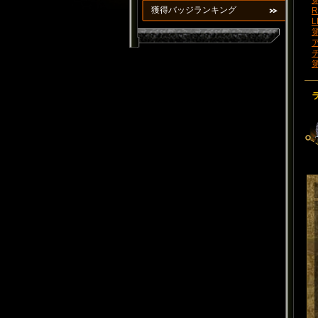
第
獲得バッジランキング
R
L