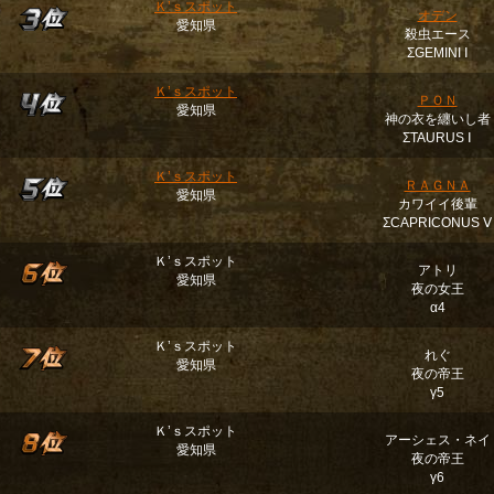
Ｋ’ｓスポット
オデン
愛知県
殺虫エース
ΣGEMINI Ⅰ
Ｋ’ｓスポット
ＰＯＮ
愛知県
神の衣を纏いし者
ΣTAURUS Ⅰ
Ｋ’ｓスポット
ＲＡＧＮＡ
愛知県
カワイイ後輩
ΣCAPRICONUS Ⅴ
Ｋ’ｓスポット
アトリ
愛知県
夜の女王
α4
Ｋ’ｓスポット
れぐ
愛知県
夜の帝王
γ5
Ｋ’ｓスポット
アーシェス・ネイ
愛知県
夜の帝王
γ6