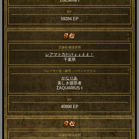
ΣGEMINI Ⅰ
EP
59284 EP
店舗名/都道府県
レアマト力たけぇぇええ！
千葉県
プレーヤー名・称号・ハウンドクラス
かなりあ
美しき贖罪者
ΣAQUARIUS Ⅰ
EP
40898 EP
店舗名/都道府県