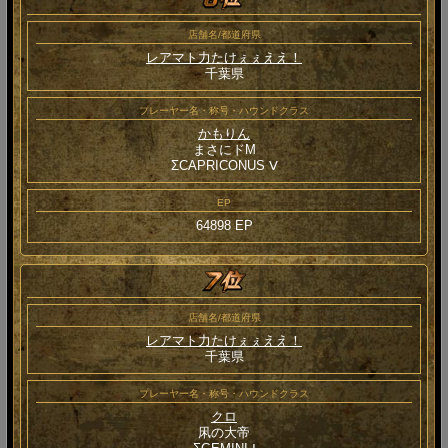
店舗名/都道府県
レアマト力たけぇぇええ！
千葉県
プレーヤー名・称号・ハウンドクラス
かもりん
まさにドM
ΣCAPRICONUS Ⅴ
EP
64898 EP
店舗名/都道府県
レアマト力たけぇぇええ！
千葉県
プレーヤー名・称号・ハウンドクラス
クロ
凩の大帝