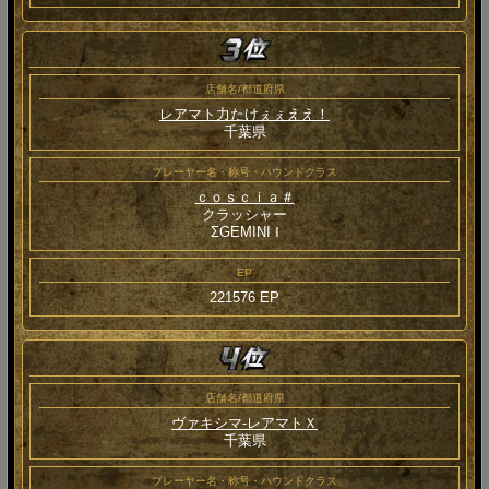
店舗名/都道府県
レアマト力たけぇぇええ！
千葉県
プレーヤー名・称号・ハウンドクラス
ｃｏｓｃｉａ＃
クラッシャー
ΣGEMINI Ⅰ
EP
221576 EP
店舗名/都道府県
ヴァキシマ‐レアマトＸ
千葉県
プレーヤー名・称号・ハウンドクラス