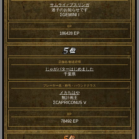
サムライ♂ブスリンガ
迷子のお知らせです
ΣGEMINI Ⅰ
EP
186428 EP
店舗名/都道府県
じゃがバターはじめました
千葉県
プレーヤー名・称号・ハウンドクラス
メカちはや
無計画王
ΣCAPRICONUS Ⅴ
EP
78492 EP