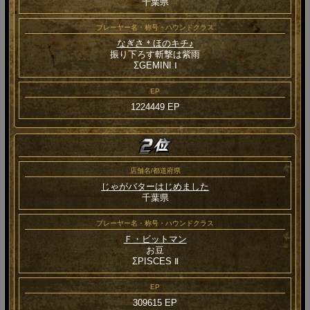
千葉県
プレーヤー名・称号・ハウンドクラス
なぎさ＊ほのキチ♪
振り下ろす斬撃は紫雨
ΣGEMINI Ⅰ
EP
1224449 EP
店舗名/都道府県
じゃがバターはじめました
千葉県
プレーヤー名・称号・ハウンドクラス
Ｆ・ビットマン
お豆
ΣPISCES Ⅱ
EP
309615 EP