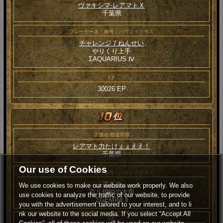
ヴァキシマ‐レアマトＸ
千葉県
プレーヤー名・称号・ハウンドクラス
チャレンジ７ねんせい
やりくり上手
ΣAQUARIUS Ⅳ
EP
30026 EP
店舗名/都道府県
レアマト力たけぇぇええ！
千葉県
Our use of Cookies
プレーヤー名・称号・ハウンドクラス
「アドル」
We use cookies to make our website work properly. We also
百八煩悩の大帝
use cookies to analyze the traffic of our website, to provide
ΣGEMINI Ⅱ
you with the advertisement tailored to your interest, and to li
nk our website to the social media. If you select “Accept All
EP