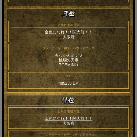
店舗名/都道府県
金色になれ！！関大前！！
大阪府
プレーヤー名・称号・ハウンドクラス
もっかん※ＪＳ
桃爛の天帝
ΣGEMINI Ⅰ
EP
485233 EP
店舗名/都道府県
金色になれ！！関大前！！
大阪府
プレーヤー名・称号・ハウンドクラス