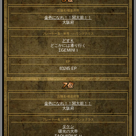
店舗名/都道府県
金色になれ！！関大前！！
大阪府
プレーヤー名・称号・ハウンドクラス
どすＫ
どこかには遷り行く
ΣGEMINI Ⅰ
EP
83245 EP
店舗名/都道府県
金色になれ！！関大前！！
大阪府
プレーヤー名・称号・ハウンドクラス
タケシ
曙光の大帝