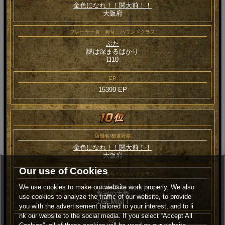
金色になれ！！関大前！！
大阪府
プレーヤー名・称号・ハウンドクラス
ぶた
謎は深まるばかり
Ω10
EP
15399 EP
店舗名/都道府県
金色になれ！！関大前！！
大阪府
Our use of Cookies
プレーヤー名・称号・ハウンドクラス
シムーン
We use cookies to make our website work properly. We also
氷冠の大帝
use cookies to analyze the traffic of our website, to provide
ΣGEMINI Ⅰ
you with the advertisement tailored to your interest, and to li
nk our website to the social media. If you select “Accept All
EP