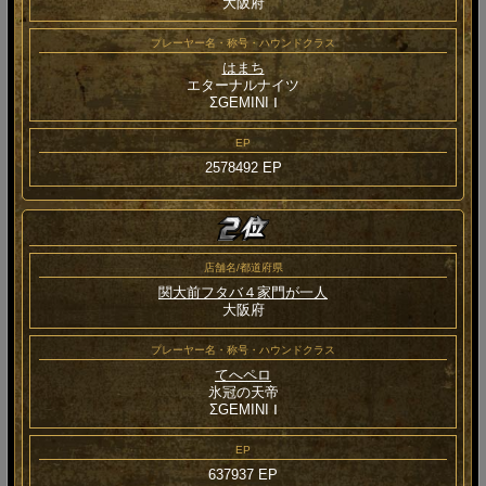
大阪府
プレーヤー名・称号・ハウンドクラス
はまち
エターナルナイツ
ΣGEMINI Ⅰ
EP
2578492 EP
店舗名/都道府県
関大前フタバ４家門が一人
大阪府
プレーヤー名・称号・ハウンドクラス
てへペロ
氷冠の天帝
ΣGEMINI Ⅰ
EP
637937 EP