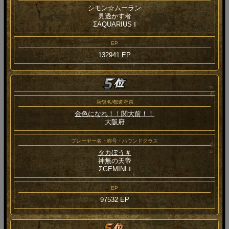
シモン☆ムーラン
見透かす者
ΣAQUARIUS Ⅰ
EP
132941 EP
店舗名/都道府県
金色になれ！！関大前！！
大阪府
プレーヤー名・称号・ハウンドクラス
タカぼう＃
神無の天帝
ΣGEMINI Ⅰ
EP
97532 EP