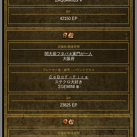
ΣAQUARIUS Ⅴ
EP
42150 EP
店舗名/都道府県
関大前フタバ４家門が一人
大阪府
プレーヤー名・称号・ハウンドクラス
ＣｏＤ☆Ｆ－Ｆｉｒｅ
ステクロ大好き
ΣGEMINI Ⅲ
EP
23825 EP
店舗名/都道府県