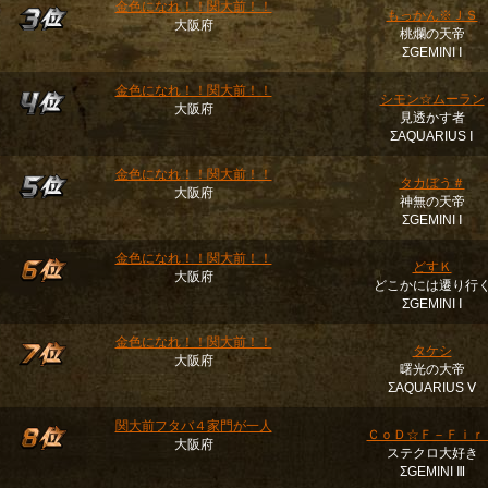
金色になれ！！関大前！！
もっかん※ＪＳ
大阪府
桃爛の天帝
ΣGEMINI Ⅰ
金色になれ！！関大前！！
シモン☆ムーラン
大阪府
見透かす者
ΣAQUARIUS Ⅰ
金色になれ！！関大前！！
タカぼう＃
大阪府
神無の天帝
ΣGEMINI Ⅰ
金色になれ！！関大前！！
どすＫ
大阪府
どこかには遷り行
ΣGEMINI Ⅰ
金色になれ！！関大前！！
タケシ
大阪府
曙光の大帝
ΣAQUARIUS Ⅴ
関大前フタバ４家門が一人
ＣｏＤ☆Ｆ－Ｆｉｒ
大阪府
ステクロ大好き
ΣGEMINI Ⅲ