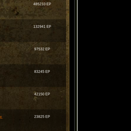
485233 EP
132941 EP
97532 EP
83245 EP
く
42150 EP
ｅ
23825 EP