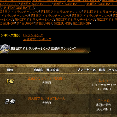
12回XROSS BATTLE
/
第11回XROSS BATTLE
/
第10回XROSS BATTLE
/
第9回XROS
OSS BATTLE
/
第6回XROSS BATTLE
/
第5回XROSS BATTLE
/
第4回XROSS BATTL
E
/
第1回XROSS BATTLE
/
第13回アドミラルチャレンジ
/
第12回アドミラルチャレンジ
/
第11回アドミラルチャ
アドミラルチャレンジ
/
第8回アドミラルチャレンジ
/
第7回アドミラルチャレンジ
/
第
チャレンジ
/
第4回アドミラルチャレンジ
/
第3回アドミラルチャレンジ
/
第2回アドミ
第5回UHGP
/
第4回UHGP
/
第3回UHGP
/
第2回UHGP
/
第1回UHGP
/
ランキング選択
EPランキング
店舗対抗ランキング
第8回アドミラルチャレンジ
店舗内ランキング
金色になったよ☆関大前☆
はまち
大阪府
エターナルナイツ
ΣGEMINI Ⅰ
関大前フタバ４家門が一人
てへペロ
大阪府
氷冠の天帝
ΣGEMINI Ⅰ