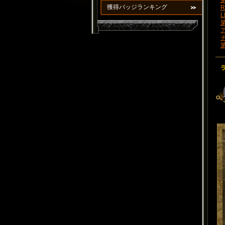
第
獲得バッジランキング
R
L