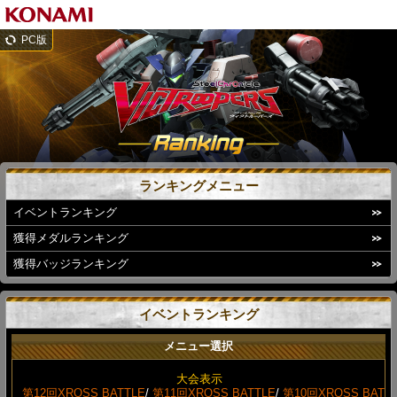
PC版
ランキングメニュー
イベントランキング
獲得メダルランキング
獲得バッジランキング
イベントランキング
メニュー選択
大会表示
第12回XROSS BATTLE
/
第11回XROSS BATTLE
/
第10回XROSS BAT