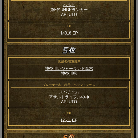
ハルト
第5代UHGPランカー
ΔPLUTO
EP
14318 EP
店舗名/都道府県
神奈川レジャーランド厚木
神奈川県
プレーヤー名・称号・ハウンドクラス
スパチャム
アサルトライフルの神
ΔPLUTO
EP
12611 EP