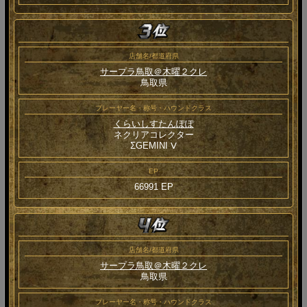
店舗名/都道府県
サープラ鳥取＠木曜２クレ
鳥取県
プレーヤー名・称号・ハウンドクラス
くらいしすたんぽぽ
ネクリアコレクター
ΣGEMINI Ⅴ
EP
66991 EP
店舗名/都道府県
サープラ鳥取＠木曜２クレ
鳥取県
プレーヤー名・称号・ハウンドクラス