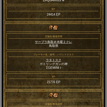
ΣAQUARIUS Ⅲ
EP
24414 EP
店舗名/都道府県
サープラ鳥取＠木曜２クレ
鳥取県
プレーヤー名・称号・ハウンドクラス
ラタトスク
ガトリングガンの神
ΣGEMINI Ⅰ
EP
21776 EP
店舗名/都道府県