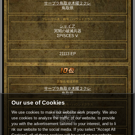
サープラ鳥取＠木曜２クレ
鳥取県
プレーヤー名・称号・ハウンドクラス
シャイア
冥闇の破滅兵器
ΣPISCES Ⅴ
EP
21113 EP
店舗名/都道府県
サープラ鳥取＠木曜２クレ
鳥取県
Our use of Cookies
プレーヤー名・称号・ハウンドクラス
ＭＡＺＩＮ－Ｇ
We use cookies to make our website work properly. We also
失敗は成功のもと
use cookies to analyze the traffic of our website, to provide
ΔPLUTO
you with the advertisement tailored to your interest, and to li
nk our website to the social media. If you select “Accept All
EP