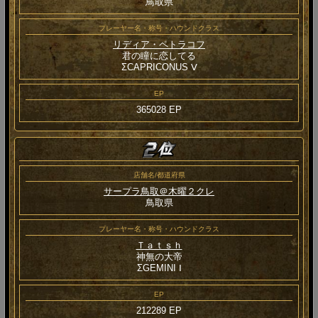
鳥取県
プレーヤー名・称号・ハウンドクラス
リディア・ペトラコフ
君の瞳に恋してる
ΣCAPRICONUS Ⅴ
EP
365028 EP
店舗名/都道府県
サープラ鳥取＠木曜２クレ
鳥取県
プレーヤー名・称号・ハウンドクラス
Ｔａｔｓｈ
神無の大帝
ΣGEMINI Ⅰ
EP
212289 EP