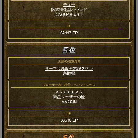
ティナ
防御特化型ハウンド
ΣAQUARIUS Ⅱ
EP
62447 EP
店舗名/都道府県
サープラ鳥取＠木曜２クレ
鳥取県
プレーヤー名・称号・ハウンドクラス
ＡＮＧＥＬＡＮ
衛星レーザーの匠
ΔMOON
EP
38540 EP