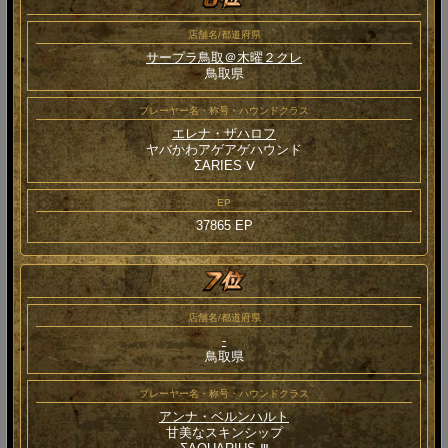
店舗名/都道府県
サープラ鳥取＠木曜２クレ
鳥取県
プレーヤー名・称号・ハウンドクラス
エレナ・ザハロフ
ヤバかわアゲアゲハウンド
ΣARIES Ⅴ
EP
37865 EP
店舗名/都道府県
-
鳥取県
プレーヤー名・称号・ハウンドクラス
アンナ・ベルンハルト
甘美なスキンシップ